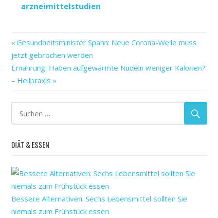
arzneimittelstudien
dann
Vorheriger
Beitragsnavigation
Gesundheitsminister Spahn: Neue Corona-Welle muss
den
Beitrag:
jetzt gebrochen werden
Deutschland
Nächster
Ernährung: Haben aufgewärmte Nudeln weniger Kalorien?
es
Beitrag:
– Heilpraxis
geht
gibt
in
lockdown
DIÄT & ESSEN
Möglichkeiten
nicht
passiert
Was
Bessere Alternativen: Sechs Lebensmittel sollten Sie
wenn
niemals zum Frühstück essen
zwei