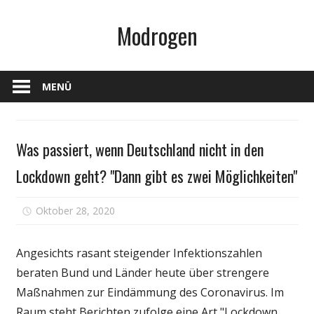
Zum
Modrogen
Inhalt
springen
MENÜ
Gesundheit
Was passiert, wenn Deutschland nicht in den
Lockdown geht? "Dann gibt es zwei Möglichkeiten"
für
Oktober 28, 2020
Kommentare deaktiviert
Was
passiert,
Angesichts rasant steigender Infektionszahlen
wenn
beraten Bund und Länder heute über strengere
Deutschland
Maßnahmen zur Eindämmung des Coronavirus. Im
nicht
in
Raum steht Berichten zufolge eine Art "Lockdown