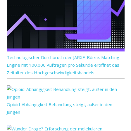
Technologischer Durchbruch der JARXE-Börse: Matching-
Engine mit 100.000 Aufträgen pro Sekunde eröffnet das
Zeitalter des Hochgeschwindigkeitshandels
Opioid-Abhängigkeit Behandlung steigt, außer in den
Jungen