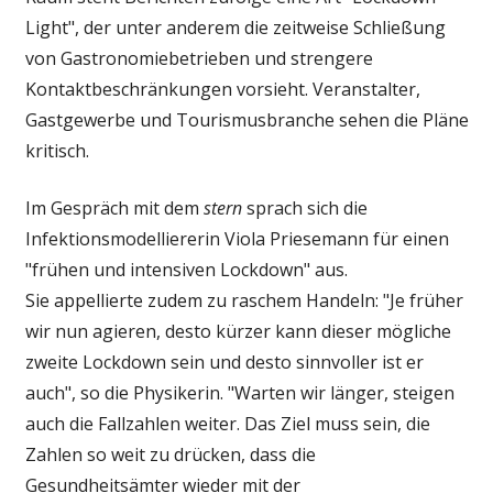
den
Light", der unter anderem die zeitweise Schließung
Lockdown
von Gastronomiebetrieben und strengere
geht?
Kontaktbeschränkungen vorsieht. Veranstalter,
"Dann
Gastgewerbe und Tourismusbranche sehen die Pläne
gibt
kritisch.
es
zwei
Möglichkeit
Im Gespräch mit dem
stern
sprach sich die
Infektionsmodelliererin Viola Priesemann für einen
"frühen und intensiven Lockdown" aus.
Sie appellierte zudem zu raschem Handeln: "Je früher
wir nun agieren, desto kürzer kann dieser mögliche
zweite Lockdown sein und desto sinnvoller ist er
auch", so die Physikerin. "Warten wir länger, steigen
auch die Fallzahlen weiter. Das Ziel muss sein, die
Zahlen so weit zu drücken, dass die
Gesundheitsämter wieder mit der