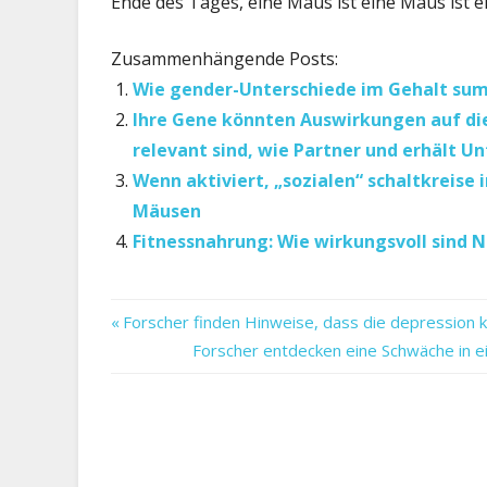
Ende des Tages, eine Maus ist eine Maus ist e
Zusammenhängende Posts:
Wie gender-Unterschiede im Gehalt sum
Ihre Gene könnten Auswirkungen auf die
relevant sind, wie Partner und erhält 
Wenn aktiviert, „sozialen“ schaltkreise
Mäusen
Fitnessnahrung: Wie wirkungsvoll sind
aber
Vorheriger
Beitragsnavigation
Forscher finden Hinweise, dass die depression 
abgeholt
Beitrag:
Nächster
Forscher entdecken eine Schwäche in 
andere
Beitrag:
ball':
bestimmt
chance