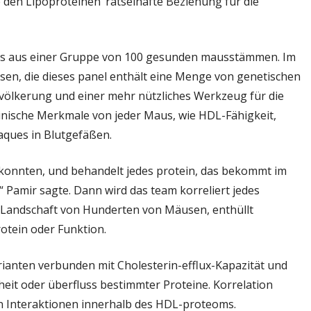
e den Lipoproteinen‘ rätselhafte Beziehung für die
oms aus einer Gruppe von 100 gesunden mausstämmen. Im
n, die dieses panel enthält eine Menge von genetischen
Bevölkerung und einer mehr nützliches Werkzeug für die
linische Merkmale von jeder Maus, wie HDL-Fähigkeit,
aques in Blutgefäßen.
r konnten, und behandelt jedes protein, das bekommt im
Pamir sagte. Dann wird das team korreliert jedes
 Landschaft von Hunderten von Mäusen, enthüllt
rotein oder Funktion.
ianten verbunden mit Cholesterin-efflux-Kapazität und
t oder überfluss bestimmter Proteine. Korrelation
n Interaktionen innerhalb des HDL-proteoms.