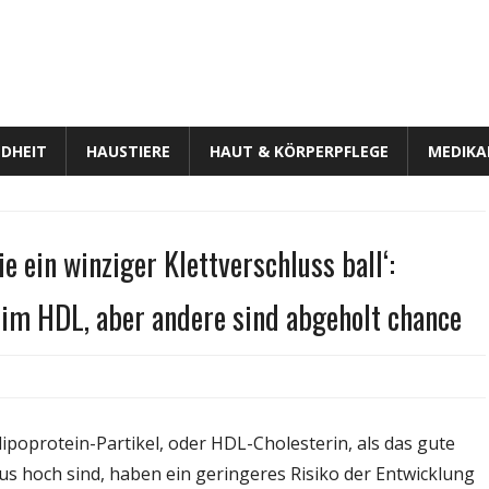
DHEIT
HAUSTIERE
HAUT & KÖRPERPFLEGE
MEDIK
e ein winziger Klettverschluss ball‘:
 im HDL, aber andere sind abgeholt chance
für
Lipoproteine
Verhalten
lipoprotein-Partikel, oder HDL-Cholesterin, als das gute
sich
s hoch sind, haben ein geringeres Risiko der Entwicklung
fast