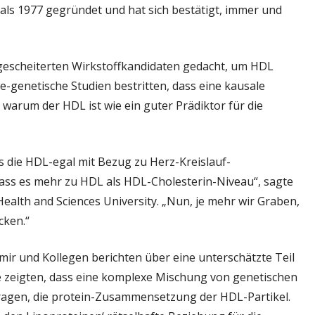
als 1977 gegründet und hat sich bestätigt, immer und
wie
ein
winziger
Klettverschluss
n gescheiterten Wirkstoffkandidaten gedacht, um HDL
all‘:
genetische Studien bestritten, dass eine kausale
Genetik
warum der HDL ist wie ein guter Prädiktor für die
bestimmt
einige
Proteine
 die HDL-egal mit Bezug zu Herz-Kreislauf-
im
HDL,
 dass es mehr zu HDL als HDL-Cholesterin-Niveau“, sagte
aber
ealth and Sciences University. „Nun, je mehr wir Graben,
andere
cken.“
sind
abgeholt
amir und Kollegen berichten über eine unterschätzte Teil
chance
Sie zeigten, dass eine komplexe Mischung von genetischen
ragen, die protein-Zusammensetzung der HDL-Partikel.