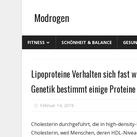
Zum
Inhalt
Modrogen
springen
FITNESS
SCHÖNHEIT & BALANCE
GESUN
Gesundheit
Lipoproteine Verhalten sich fast wi
Genetik bestimmt einige Proteine
Februar 14, 2019
Kommentare deaktiviert
Cholesterin durchgeführt, die in high-density-
Cholesterin, weil Menschen, deren HDL-Niveau