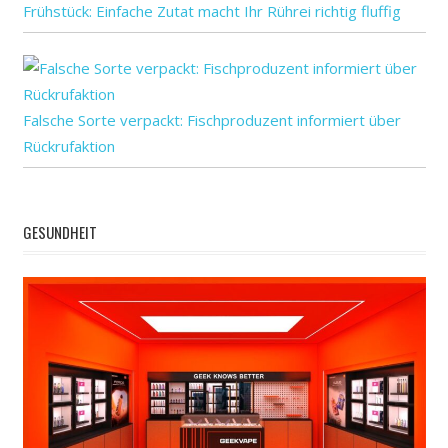
Frühstück: Einfache Zutat macht Ihr Rührei richtig fluffig
Neue
neuronale
schnell
timing:
Falsche Sorte verpackt: Fischproduzent informiert über
Verhalten
Rückrufaktion
zu
GESUNDHEIT