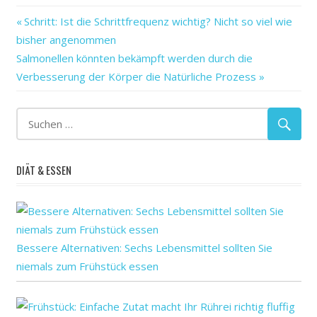
alles
Vorheriger
Beitragsnavigation
Schritt: Ist die Schrittfrequenz wichtig? Nicht so viel wie
auf
Beitrag:
bisher angenommen
bis
Nächster
Salmonellen könnten bekämpft werden durch die
das
Beitrag:
Verbesserung der Körper die Natürliche Prozess
denken
die
ebnen
Einblicke
DIÄT & ESSEN
es
Gehirn
identifizieren
im
Bessere Alternativen: Sechs Lebensmittel sollten Sie
in
niemals zum Frühstück essen
ist
können
Lernschwierigkeiten