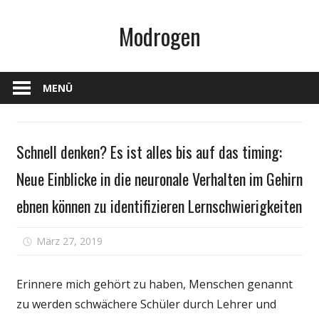
Zum
Modrogen
Inhalt
springen
MENÜ
Gesundheit
Schnell denken? Es ist alles bis auf das timing:
Neue Einblicke in die neuronale Verhalten im Gehirn
ebnen können zu identifizieren Lernschwierigkeiten
für
März 27, 2019
Kommentare deaktiviert
Schnell
denken?
Erinnere mich gehört zu haben, Menschen genannt
Es
zu werden schwächere Schüler durch Lehrer und
ist