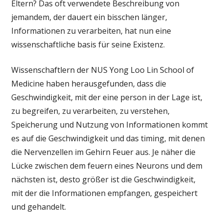
Eltern? Das oft verwendete Beschreibung von
alles
bis
jemandem, der dauert ein bisschen länger,
auf
Informationen zu verarbeiten, hat nun eine
das
wissenschaftliche basis für seine Existenz.
timing:
Neue
Wissenschaftlern der NUS Yong Loo Lin School of
Einblicke
Medicine haben herausgefunden, dass die
in
Geschwindigkeit, mit der eine person in der Lage ist,
die
neuronale
zu begreifen, zu verarbeiten, zu verstehen,
Verhalten
Speicherung und Nutzung von Informationen kommt
im
es auf die Geschwindigkeit und das timing, mit denen
Gehirn
die Nervenzellen im Gehirn Feuer aus. Je näher die
ebnen
Lücke zwischen dem feuern eines Neurons und dem
können
nächsten ist, desto größer ist die Geschwindigkeit,
zu
identifizieren
mit der die Informationen empfangen, gespeichert
Lernschwierigke
und gehandelt.