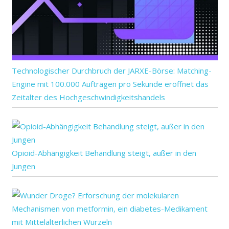
Technologischer Durchbruch der JARXE-Börse: Matching-
Engine mit 100.000 Aufträgen pro Sekunde eröffnet das
Zeitalter des Hochgeschwindigkeitshandels
Opioid-Abhängigkeit Behandlung steigt, außer in den
Jungen