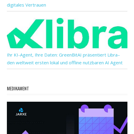
digitales Vertrauen
Ihr KI-Agent, Ihre Daten: GreenBitAI präsentiert Libra–
den weltweit ersten lokal und offline nutzbaren AI Agent
MEDIKAMENT