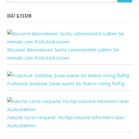
ein
DIÄT & ESSEN
Erwachsenen:
für
gesundheitliche
Gesundheitsfürsorge
Bessere Alternativen: Sechs Lebensmittel sollten Sie
handeln
niemals zum Frühstück essen
in
ist
Papier
Frühstück: Einfache Zutat macht Ihr Rührei richtig fluffig
sagte
Schwerwiegende
Senioren
verpasste
Falsche Sorte verpackt: Fischproduzent informiert über
von
Rückrufaktion
zum