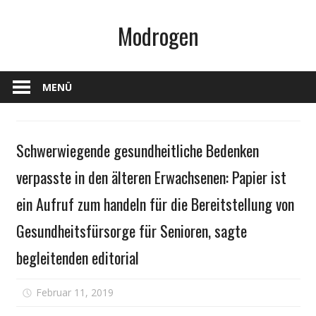
Zum
Modrogen
Inhalt
springen
MENÜ
Gesundheit
Schwerwiegende gesundheitliche Bedenken
verpasste in den älteren Erwachsenen: Papier ist
ein Aufruf zum handeln für die Bereitstellung von
Gesundheitsfürsorge für Senioren, sagte
begleitenden editorial
für
Februar 11, 2019
Kommentare deaktiviert
Schwerwieg