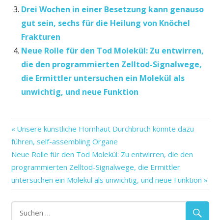
Drei Wochen in einer Besetzung kann genauso
gut sein, sechs für die Heilung von Knöchel
Frakturen
Neue Rolle für den Tod Molekül: Zu entwirren,
die den programmierten Zelltod-Signalwege,
die Ermittler untersuchen ein Molekül als
unwichtig, und neue Funktion
älteren
Vorheriger
Beitragsnavigation
Unsere künstliche Hornhaut Durchbruch könnte dazu
Aufruf
Beitrag:
führen, self-assembling Organe
Bedenken
Nächster
Neue Rolle für den Tod Molekül: Zu entwirren, die den
begleitenden
Beitrag:
programmierten Zelltod-Signalwege, die Ermittler
Bereitstellung
untersuchen ein Molekül als unwichtig, und neue Funktion
den
die
editorial