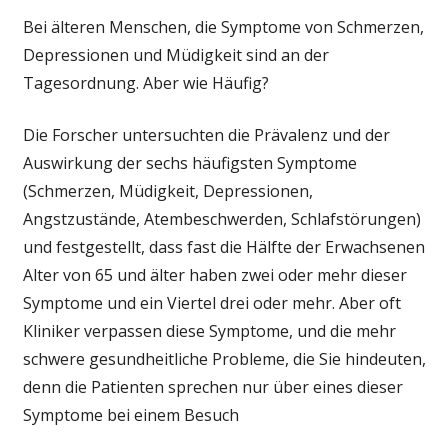
gesundheitli
Bei älteren Menschen, die Symptome von Schmerzen,
Bedenken
Depressionen und Müdigkeit sind an der
verpasste
Tagesordnung. Aber wie Häufig?
in
den
älteren
Die Forscher untersuchten die Prävalenz und der
Erwachsenen
Auswirkung der sechs häufigsten Symptome
Papier
(Schmerzen, Müdigkeit, Depressionen,
ist
Angstzustände, Atembeschwerden, Schlafstörungen)
ein
und festgestellt, dass fast die Hälfte der Erwachsenen
Aufruf
Alter von 65 und älter haben zwei oder mehr dieser
zum
handeln
Symptome und ein Viertel drei oder mehr. Aber oft
für
Kliniker verpassen diese Symptome, und die mehr
die
schwere gesundheitliche Probleme, die Sie hindeuten,
Bereitstellun
denn die Patienten sprechen nur über eines dieser
von
Symptome bei einem Besuch
Gesundheits
für