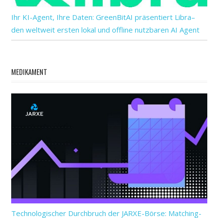
Ihr KI-Agent, Ihre Daten: GreenBitAI präsentiert Libra–
den weltweit ersten lokal und offline nutzbaren AI Agent
MEDIKAMENT
Technologischer Durchbruch der JARXE-Börse: Matching-