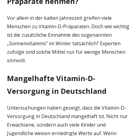
Präparate nehmen?
den
lichtarmen
Wintermonat
Vor allem in der kalten Jahreszeit greifen viele
tatsächlich
Menschen zu Vitamin-D-Präparaten. Doch wie wichtig
Vitamin-
ist die zusätzliche Einnahme des sogenannten
D-
„Sonnenvitamins“ im Winter tatsächlich? Experten
Präparate
zufolge sind solche Mittel nur für wenige Menschen
zu
sinnvoll.
uns
nehmen?
Mangelhafte Vitamin-D-
Versorgung in Deutschland
Untersuchungen haben gezeigt, dass die Vitamin-D-
Versorgung in Deutschland mangelhaft ist. Nicht nur
Erwachsene, sondern auch viele Kinder und
Jugendliche weisen erniedrigte Werte auf. Wenn