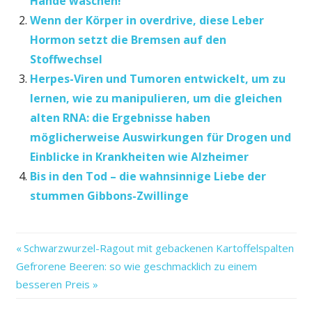
Hände waschen!
Wenn der Körper in overdrive, diese Leber
Hormon setzt die Bremsen auf den
Stoffwechsel
Herpes-Viren und Tumoren entwickelt, um zu
lernen, wie zu manipulieren, um die gleichen
alten RNA: die Ergebnisse haben
möglicherweise Auswirkungen für Drogen und
Einblicke in Krankheiten wie Alzheimer
Bis in den Tod – die wahnsinnige Liebe der
stummen Gibbons-Zwillinge
den
Vorheriger
Beitragsnavigation
Schwarzwurzel-Ragout mit gebackenen Kartoffelspalten
in
Nächster
Beitrag:
Gefrorene Beeren: so wie geschmacklich zu einem
lichtarmen
Beitrag:
besseren Preis
müssen