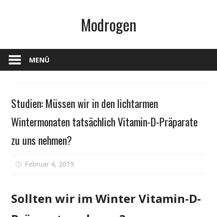
Zum
Modrogen
Inhalt
springen
MENÜ
Gesundheit
Studien: Müssen wir in den lichtarmen
Wintermonaten tatsächlich Vitamin-D-Präparate
zu uns nehmen?
für
Februar 4, 2019
Kommentare deaktiviert
Studien:
Müssen
Sollten wir im Winter Vitamin-D-
wir
in