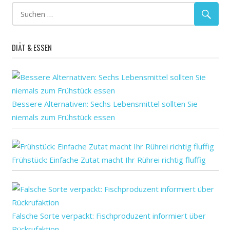
nehmen
Studien
tatsächlich
DIÄT & ESSEN
uns
Vitamin-
D-
Präparate
Wintermonaten
Bessere Alternativen: Sechs Lebensmittel sollten Sie
wir
niemals zum Frühstück essen
zu
Frühstück: Einfache Zutat macht Ihr Rührei richtig fluffig
Falsche Sorte verpackt: Fischproduzent informiert über
Rückrufaktion