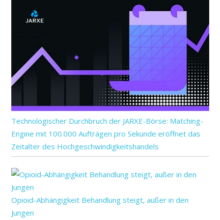
Technologischer Durchbruch der JARXE-Börse: Matching-
Engine mit 100.000 Aufträgen pro Sekunde eröffnet das
Zeitalter des Hochgeschwindigkeitshandels
Opioid-Abhängigkeit Behandlung steigt, außer in den
Jungen