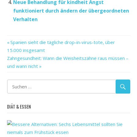
Neue Behandlung für kindheit Angst
funktioniert durch ändern der übergeordneten
Verhalten
'optimistic
Vorheriger
Beitragsnavigation
Spanien sieht die tägliche drop-in-virus-tote, über
bias'
Beitrag:
15.000 insgesamt
COVID-
Nächster
Zahngesundheit: Wann die Weisheitszähne raus müssen –
19
Beitrag:
und wann nicht
der
findet
präventiven
Risikokommunikation
Studium
DIÄT & ESSEN
Verhalten
verlangsamt