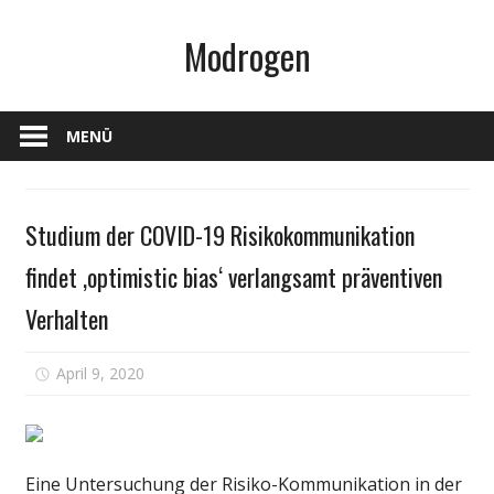
Zum
Modrogen
Inhalt
springen
MENÜ
Gesundheit
Studium der COVID-19 Risikokommunikation
findet ‚optimistic bias‘ verlangsamt präventiven
Verhalten
für
April 9, 2020
Kommentare deaktiviert
Studium
der
COVID-
19
Eine Untersuchung der Risiko-Kommunikation in der