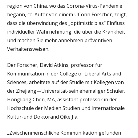
Risikokommunika
region von China, wo das Corona-Virus-Pandemie
findet
begann, co-Autor von einem UConn Forscher, zeigt,
‚optimistic
dass die überwindung des „optimistic bias“ Einfluss
bias‘
individueller Wahrnehmung, die über die Krankheit
verlangsamt
präventiven
und machen Sie mehr annehmen präventiven
Verhalten
Verhaltensweisen.
Der Forscher, David Atkins, professor für
Kommunikation in der College of Liberal Arts and
Sciences, arbeitete auf der Studie mit Kollegen von
der Zhejiang—Universität-sein ehemaliger Schüler,
Hongliang Chen, MA, assistant professor in der
Hochschule der Medien Studien und Internationale
Kultur-und Doktorand Qike Jia.
„Zwischenmenschliche Kommunikation gefunden