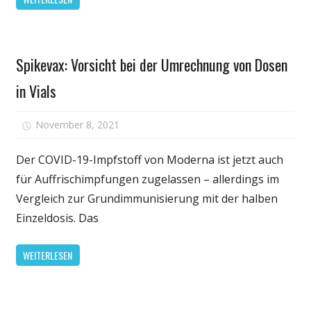
Apotheke
stattfinden
Gesundheit
Spikevax: Vorsicht bei der Umrechnung von Dosen
in Vials
für
November 8, 2021
Kommentare deaktiviert
Spikevax:
Vorsicht
Der COVID-19-Impfstoff von Moderna ist jetzt auch
bei
für Auffrischimpfungen zugelassen – allerdings im
der
Vergleich zur Grundimmunisierung mit der halben
Umrechnu
Einzeldosis. Das
von
Dosen
WEITERLESEN
in
Vials
Gesundheit