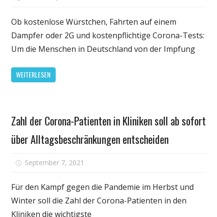
Die
Impfbereitsch
Ob kostenlose Würstchen, Fahrten auf einem
stagniert.
Dampfer oder 2G und kostenpflichtige Corona-Tests:
Ein
Um die Menschen in Deutschland von der Impfung
Problem
ist
WEITERLESEN
der
politische
Druck,
Gesundheit
sagen
Zahl der Corona-Patienten in Kliniken soll ab sofort
Forscher
über Alltagsbeschränkungen entscheiden
für
September 7, 2021
Kommentare deaktiviert
Zahl
der
Für den Kampf gegen die Pandemie im Herbst und
Corona-
Winter soll die Zahl der Corona-Patienten in den
Patienten
Kliniken die wichtigste