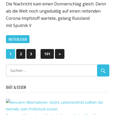
Jahr
Die Nachricht kam einen Donnerschlag gleich. Denn
Sputnik
als die Welt noch ungeduldig auf einen rettenden
V:
Corona-Impfstoff wartete, gelang Russland
Der
mit Sputnik V
Corona-
Impfstoff
WEITERLESEN
mit
den
Seitennummerierung
vielen
…
Nächste
1
2
3
101
»
Geheimnisse
Beiträge
der
Beiträge
DIÄT & ESSEN