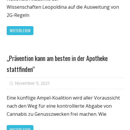
bestimmt
Wissenschaften Leopoldina auf die Ausweitung von
Berufsgr
2G-Regeln
und
Ausweitu
WEITERLESEN
der
2G-
Regel
Gesundheit
„Prävention kann am besten in der Apotheke
stattfinden“
für
November 9, 2021
Kommentare deaktiviert
„Präventio
kann
Eine künftige Ampel-Koalition wird aller Voraussicht
am
nach den Weg für eine kontrollierte Abgabe von
besten
Cannabis zu Genusszwecken frei machen. Wie
in
der
WEITERLESEN