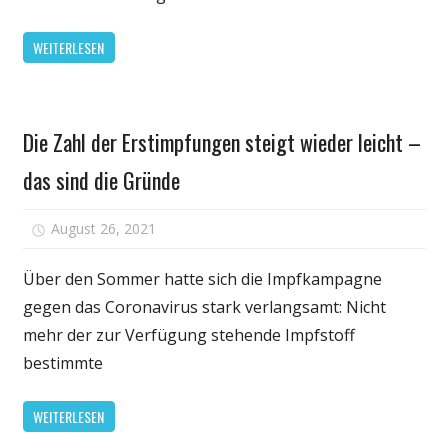
in
Kliniken
WEITERLESEN
soll
ab
sofort
Gesundheit
über
Die Zahl der Erstimpfungen steigt wieder leicht –
Alltagsbes
das sind die Gründe
entscheide
für
August 26, 2021
Kommentare deaktiviert
Die
Zahl
Über den Sommer hatte sich die Impfkampagne
der
gegen das Coronavirus stark verlangsamt: Nicht
Erstimpfunge
mehr der zur Verfügung stehende Impfstoff
steigt
bestimmte
wieder
leicht
WEITERLESEN
–
das