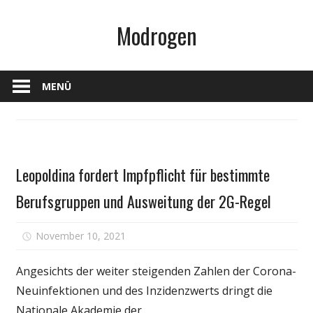
Zum
Modrogen
Inhalt
springen
MENÜ
Gesundheit
Leopoldina fordert Impfpflicht für bestimmte
Berufsgruppen und Ausweitung der 2G-Regel
für
November 10, 2021
Kommentare deaktiviert
Leopoldin
fordert
Angesichts der weiter steigenden Zahlen der Corona-
Impfpflich
Neuinfektionen und des Inzidenzwerts dringt die
für
Nationale Akademie der