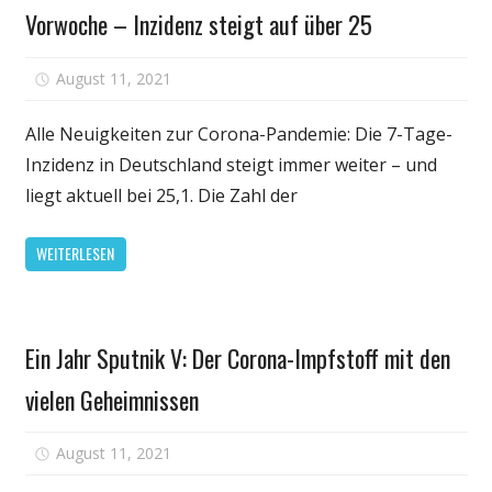
kommt
Vorwoche – Inzidenz steigt auf über 25
darauf
an
für
August 11, 2021
Kommentare deaktiviert
RKI:
1400
Alle Neuigkeiten zur Corona-Pandemie: Die 7-Tage-
Neuinfektion
Inzidenz in Deutschland steigt immer weiter – und
mehr
liegt aktuell bei 25,1. Die Zahl der
als
in
WEITERLESEN
der
Vorwoche
–
Gesundheit
Inzidenz
Ein Jahr Sputnik V: Der Corona-Impfstoff mit den
steigt
vielen Geheimnissen
auf
über
25
für
August 11, 2021
Kommentare deaktiviert
Ein