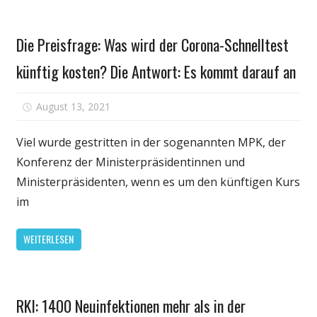
sind
Gesundheit
die
Die Preisfrage: Was wird der Corona-Schnelltest
Gründe
künftig kosten? Die Antwort: Es kommt darauf an
für
August 13, 2021
Kommentare deaktiviert
Die
Preisfrage:
Viel wurde gestritten in der sogenannten MPK, der
Was
Konferenz der Ministerpräsidentinnen und
wird
Ministerpräsidenten, wenn es um den künftigen Kurs
der
im
Corona-
Schnelltest
WEITERLESEN
künftig
kosten?
Die
Gesundheit
Antwort:
RKI: 1400 Neuinfektionen mehr als in der
Es