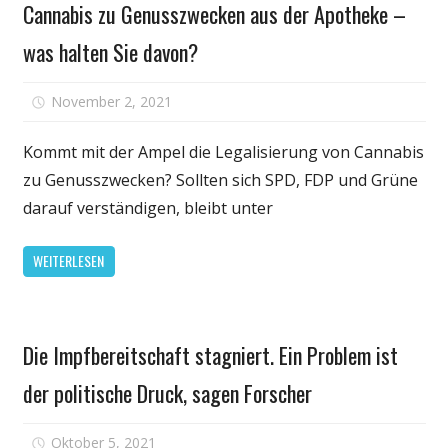
Cannabis zu Genusszwecken aus der Apotheke –
was halten Sie davon?
für
November 2, 2021
Kommentare deaktiviert
Cannabis
zu
Kommt mit der Ampel die Legalisierung von Cannabis
Genusszwe
zu Genusszwecken? Sollten sich SPD, FDP und Grüne
aus
darauf verständigen, bleibt unter
der
Apotheke
WEITERLESEN
–
was
halten
Gesundheit
Sie
Die Impfbereitschaft stagniert. Ein Problem ist
davon?
der politische Druck, sagen Forscher
für
Oktober 5, 2021
Kommentare deaktiviert