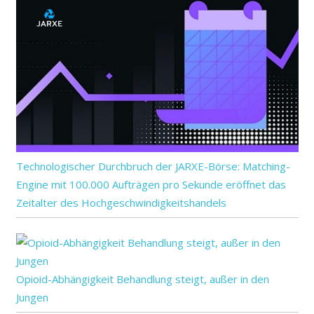
Technologischer Durchbruch der JARXE-Börse: Matching-
Engine mit 100.000 Aufträgen pro Sekunde eröffnet das
Zeitalter des Hochgeschwindigkeitshandels
Opioid-Abhängigkeit Behandlung steigt, außer in den
Jungen