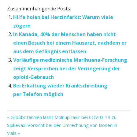
Zusammenhängende Posts:
Hilfe holen bei Herzinfarkt: Warum viele
zögern
In Kanada, 40% der Menschen haben nicht
einen Besuch bei einem Hausarzt, nachdem er
aus dem Gefängnis entlassen
Vorläufige medizinische Marihuana-Forschung
zeigt Versprechen bei der Verringerung der
opioid-Gebrauch
Bei Erkältung wieder Krankschreibung
per Telefon möglich
bei
Vorheriger
Beitragsnavigation
Großbritannien lässt Molnupiravir bei COVID-19 zu
Gluten-
Nächster
Beitrag:
Spikevax: Vorsicht bei der Umrechnung von Dosen in
Unverträglichkeit
Beitrag:
Vials