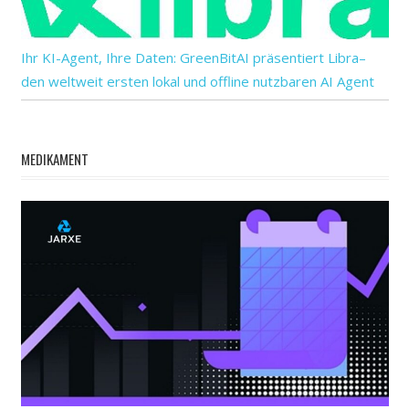
Ihr KI-Agent, Ihre Daten: GreenBitAI präsentiert Libra–
den weltweit ersten lokal und offline nutzbaren AI Agent
MEDIKAMENT