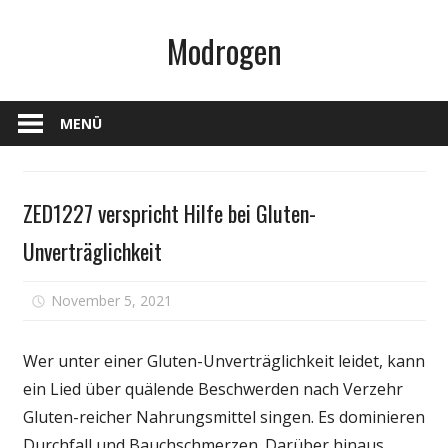
Zum
Modrogen
Inhalt
springen
MENÜ
Gesundheit
ZED1227 verspricht Hilfe bei Gluten-
Unverträglichkeit
für
November 5, 2021
Kommentare deaktiviert
ZED1227
verspricht
Wer unter einer Gluten-Unverträglichkeit leidet, kann
Hilfe
ein Lied über quälende Beschwerden nach Verzehr
bei
Gluten-reicher Nahrungsmittel singen. Es dominieren
Gluten-
Unverträgli
Durchfall und Bauchschmerzen. Darüber hinaus