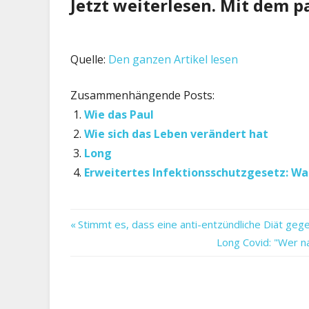
Jetzt weiterlesen. Mit dem 
Quelle:
Den ganzen Artikel lesen
Zusammenhängende Posts:
Wie das Paul
Wie sich das Leben verändert hat
Long
Erweitertes Infektionsschutzgesetz: Wa
Corona-
Vorheriger
Beitragsnavigation
Stimmt es, dass eine anti-entzündliche Diät geg
Impfstoff
Beitrag:
Nächster
Long Covid: "Wer n
Coronavirus
Beitrag:
Deutschland
Gesundheit
Leben