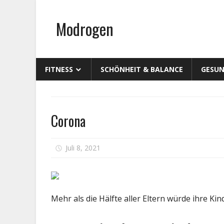
Zum
Inhalt
Modrogen
springen
FITNESS
SCHÖNHEIT & BALANCE
GESUN
Kinder
Corona
Gesundheit
für
Juli 8, 2021
Kommentare deaktiviert
Coron
Mehr als die Hälfte aller Eltern würde ihre Ki