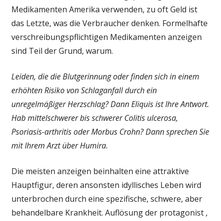
für
Medikamenten Amerika verwenden, zu oft Geld ist
eine
das Letzte, was die Verbraucher denken. Formelhafte
Droge,
verschreibungspflichtigen Medikamenten anzeigen
die
sind Teil der Grund, warum.
Preise
Transparenz
könnte
Leiden, die die Blutgerinnung oder finden sich in einem
das
erhöhten Risiko von Schlaganfall durch ein
Gesundheitswes
unregelmäßiger Herzschlag? Dann Eliquis ist Ihre Antwort.
wieder
Hab mittelschwerer bis schwerer Colitis ulcerosa,
gut
Psoriasis-arthritis oder Morbus Crohn? Dann sprechen Sie
mit Ihrem Arzt über Humira.
Die meisten anzeigen beinhalten eine attraktive
Hauptfigur, deren ansonsten idyllisches Leben wird
unterbrochen durch eine spezifische, schwere, aber
behandelbare Krankheit. Auflösung der protagonist ‚