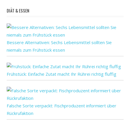
konnte
DIÄT & ESSEN
Preise
Transparenz
Trumpf-
Rezept
Wie
Bessere Alternativen: Sechs Lebensmittel sollten Sie
wieder
niemals zum Frühstück essen
Frühstück: Einfache Zutat macht Ihr Rührei richtig fluffig
Falsche Sorte verpackt: Fischproduzent informiert über
Rückrufaktion