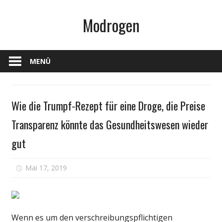
Zum
Modrogen
Inhalt
springen
MENÜ
Medikament
Wie die Trumpf-Rezept für eine Droge, die Preise
Transparenz könnte das Gesundheitswesen wieder
gut
für
Mai 17, 2019
Kommentare deaktiviert
Wie
die
Trumpf-
Rezept
Wenn es um den verschreibungspflichtigen