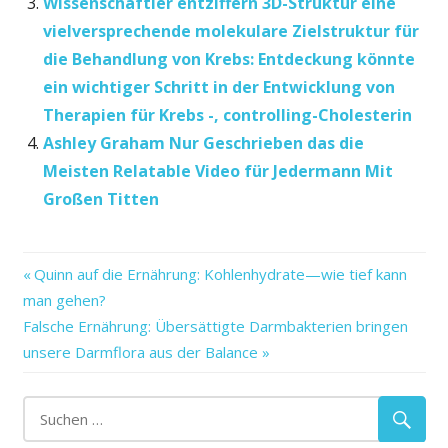
Wissenschaftler entziffern 3D-Struktur eine
vielversprechende molekulare Zielstruktur für
die Behandlung von Krebs: Entdeckung könnte
ein wichtiger Schritt in der Entwicklung von
Therapien für Krebs -, controlling-Cholesterin
Ashley Graham Nur Geschrieben das die
Meisten Relatable Video für Jedermann Mit
Großen Titten
das
Vorheriger
Beitragsnavigation
Quinn auf die Ernährung: Kohlenhydrate—wie tief kann
die
Beitrag:
man gehen?
Droge
Nächster
Falsche Ernährung: Übersättigte Darmbakterien bringen
eine
Beitrag:
unsere Darmflora aus der Balance
für
Gesundheitswesen
gut