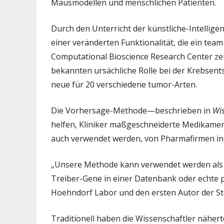
Mausmodellen und menschlichen Patienten.
K
Durch den Unterricht der künstliche-Intelli
einer veränderten Funktionalität, die ein te
Computational Bioscience Research Center zeig
bekannten ursächliche Rolle bei der Krebsen
neue für 20 verschiedene tumor-Arten.
Die Vorhersage-Methode—beschrieben in
Wis
helfen, Kliniker maßgeschneiderte Medikamen
auch verwendet werden, von Pharmafirmen in d
„Unsere Methode kann verwendet werden als 
Treiber-Gene in einer Datenbank oder echte pop
Hoehndorf Labor und den ersten Autor der St
Traditionell haben die Wissenschaftler näherte