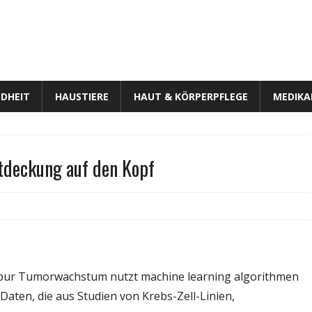
DHEIT
HAUSTIERE
HAUT & KÖRPERPFLEGE
MEDIK
tdeckung auf den Kopf
r
lgorithmus
haltet
rebsgen
ntdeckung
 spur Tumorwachstum nutzt machine learning algorithmen
uf
ten, die aus Studien von Krebs-Zell-Linien,
en