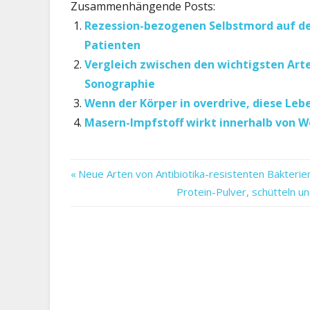
Zusammenhängende Posts:
Rezession-bezogenen Selbstmord auf de
Patienten
Vergleich zwischen den wichtigsten Arte
Sonographie
Wenn der Körper in overdrive, diese Le
Masern-Impfstoff wirkt innerhalb von W
Algorithmus
Vorheriger
Beitragsnavigation
Neue Arten von Antibiotika-resistenten Bakterien
auf
Beitrag:
Nächster
Protein-Pulver, schütteln u
den
Beitrag:
Entdeckung
Kopf
krebsgen
schaltet