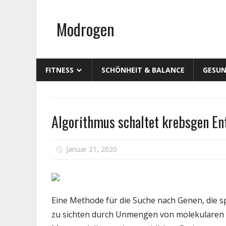
Zum
Inhalt
Modrogen
springen
FITNESS
SCHÖNHEIT & BALANCE
GESUN
Persönliche
Algorithmus schaltet krebsgen En
Gesundheit
fü
Januar 21, 2020
Kommentare deaktiviert
A
sc
k
E
Eine Methode für die Suche nach Genen, die
a
zu sichten durch Unmengen von molekularen Da
d