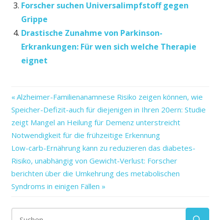
Forscher suchen Universalimpfstoff gegen
Grippe
Drastische Zunahme von Parkinson-
Erkrankungen: Für wen sich welche Therapie
eignet
Darmkrebs
Vorheriger
Beitragsnavigation
Alzheimer-Familienanamnese Risiko zeigen können, wie
Darmkrebsvorsorge
Beitrag:
Speicher-Defizit-auch für diejenigen in Ihren 20ern: Studie
Darmspiegelung
zeigt Mangel an Heilung für Demenz unterstreicht
Gesundheit
Notwendigkeit für die frühzeitige Erkennung
reinigen
Nächster
Low-carb-Ernährung kann zu reduzieren das diabetes-
Beitrag:
Risiko, unabhängig von Gewicht-Verlust: Forscher
richtig?
berichten über die Umkehrung des metabolischen
Vorbeugung
Syndroms in einigen Fällen