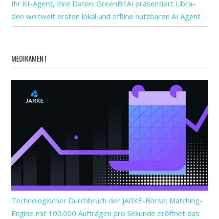
Ihr KI-Agent, Ihre Daten: GreenBitAI präsentiert Libra–
den weltweit ersten lokal und offline nutzbaren AI Agent
MEDIKAMENT
Technologischer Durchbruch der JARXE-Börse: Matching-
Engine mit 100.000 Aufträgen pro Sekunde eröffnet das