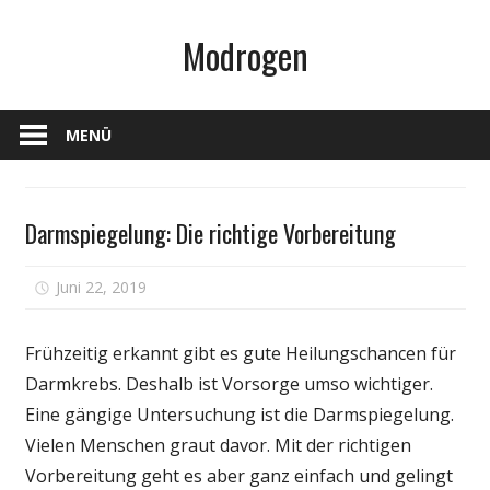
Zum
Modrogen
Inhalt
springen
MENÜ
Persönliche
Darmspiegelung: Die richtige Vorbereitung
Gesundheit
für
Juni 22, 2019
Kommentare deaktiviert
Darmspiegelung:
Die
Frühzeitig erkannt gibt es gute Heilungschancen für
richtige
Darmkrebs. Deshalb ist Vorsorge umso wichtiger.
Vorbereitung
Eine gängige Untersuchung ist die Darmspiegelung.
Vielen Menschen graut davor. Mit der richtigen
Vorbereitung geht es aber ganz einfach und gelingt