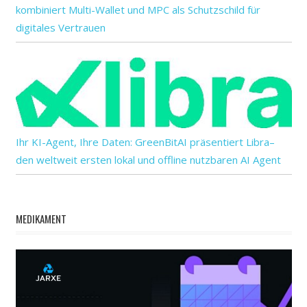
kombiniert Multi-Wallet und MPC als Schutzschild für
digitales Vertrauen
Ihr KI-Agent, Ihre Daten: GreenBitAI präsentiert Libra–
den weltweit ersten lokal und offline nutzbaren AI Agent
MEDIKAMENT