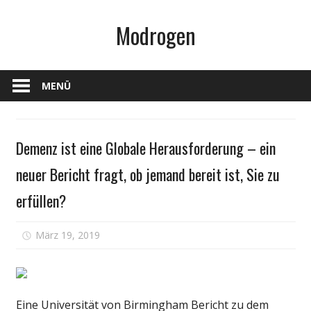
Zum
Modrogen
Inhalt
springen
MENÜ
Persönliche
Demenz ist eine Globale Herausforderung – ein
Gesundheit
neuer Bericht fragt, ob jemand bereit ist, Sie zu
erfüllen?
für
März 19, 2019
Kommentare deaktiviert
Demenz
ist
eine
Globale
Eine Universität von Birmingham Bericht zu dem