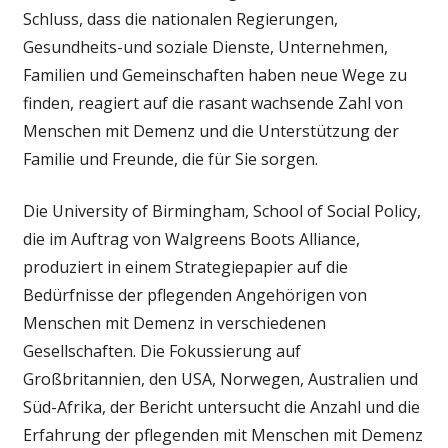
Herausforderu
Schluss, dass die nationalen Regierungen,
–
Gesundheits-und soziale Dienste, Unternehmen,
ein
Familien und Gemeinschaften haben neue Wege zu
neuer
finden, reagiert auf die rasant wachsende Zahl von
Bericht
fragt,
Menschen mit Demenz und die Unterstützung der
ob
Familie und Freunde, die für Sie sorgen.
jemand
bereit
Die University of Birmingham, School of Social Policy,
ist,
die im Auftrag von Walgreens Boots Alliance,
Sie
produziert in einem Strategiepapier auf die
zu
Bedürfnisse der pflegenden Angehörigen von
erfüllen?
Menschen mit Demenz in verschiedenen
Gesellschaften. Die Fokussierung auf
Großbritannien, den USA, Norwegen, Australien und
Süd-Afrika, der Bericht untersucht die Anzahl und die
Erfahrung der pflegenden mit Menschen mit Demenz