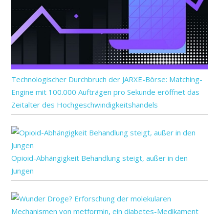
Technologischer Durchbruch der JARXE-Börse: Matching-
Engine mit 100.000 Aufträgen pro Sekunde eröffnet das
Zeitalter des Hochgeschwindigkeitshandels
Opioid-Abhängigkeit Behandlung steigt, außer in den
Jungen