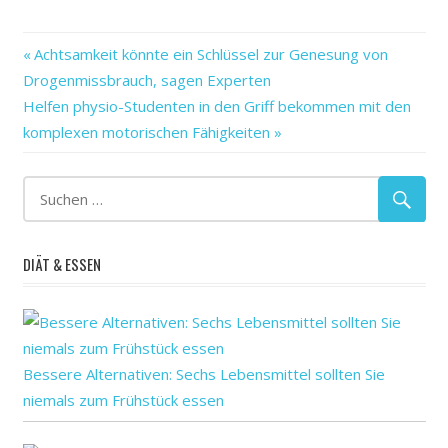
–
Vorheriger
Beitragsnavigation
Achtsamkeit könnte ein Schlüssel zur Genesung von
bereit
Beitrag:
Drogenmissbrauch, sagen Experten
Bericht
Nächster
Helfen physio-Studenten in den Griff bekommen mit den
Demenz:
Beitrag:
komplexen motorischen Fähigkeiten
ein
eine
erfüllen?
fragt
DIÄT & ESSEN
Globale
Herausforderung
ist
jemand
Bessere Alternativen: Sechs Lebensmittel sollten Sie
Neuer
niemals zum Frühstück essen
ob
Sie