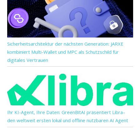
Sicherheitsarchitektur der nächsten Generation: JARXE
kombiniert Multi-Wallet und MPC als Schutzschild für
digitales Vertrauen
Ihr KI-Agent, Ihre Daten: GreenBitAI präsentiert Libra–
den weltweit ersten lokal und offline nutzbaren AI Agent