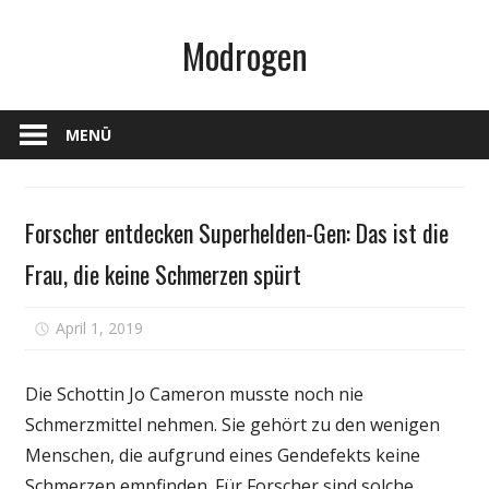
Zum
Modrogen
Inhalt
springen
MENÜ
Persönliche
Forscher entdecken Superhelden-Gen: Das ist die
Gesundheit
Frau, die keine Schmerzen spürt
für
April 1, 2019
Kommentare deaktiviert
Forscher
entdecken
Die Schottin Jo Cameron musste noch nie
Superhelden-
Schmerzmittel nehmen. Sie gehört zu den wenigen
Gen:
Menschen, die aufgrund eines Gendefekts keine
Das
ist
Schmerzen empfinden. Für Forscher sind solche