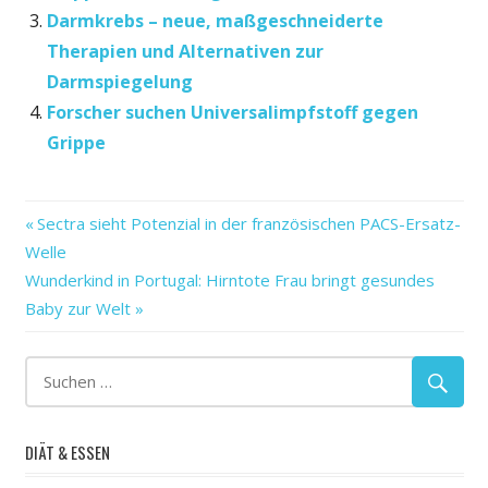
Darmkrebs – neue, maßgeschneiderte
Therapien und Alternativen zur
Darmspiegelung
Forscher suchen Universalimpfstoff gegen
Grippe
Genmutation
Vorheriger
Beitragsnavigation
Sectra sieht Potenzial in der französischen PACS-Ersatz-
Gesundheit
Beitrag:
Welle
seltene
Nächster
Wunderkind in Portugal: Hirntote Frau bringt gesundes
Seltene
Beitrag:
Baby zur Welt
Krankheiten
DIÄT & ESSEN