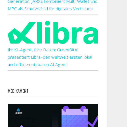
Generation: JARXE kombiniert Multi-Wallet und
MPC als Schutzschild für digitales Vertrauen
en
Ihr KI-Agent, Ihre Daten: GreenBitAI
präsentiert Libra–den weltweit ersten lokal
und offline nutzbaren AI Agent
MEDIKAMENT
n