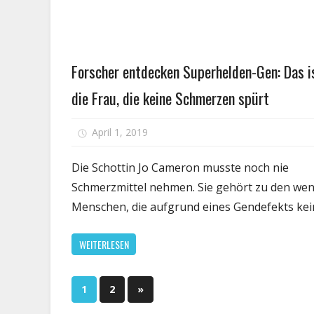
blen
Kran
Fors
find
Persönliche
Forscher entdecken Superhelden-Gen: Das i
Hinw
Gesundheit
auf
die Frau, die keine Schmerzen spürt
selt
gene
für
April 1, 2019
Kommentare deaktiviert
Erkr
Fors
entd
Die Schottin Jo Cameron musste noch nie
Supe
Schmerzmittel nehmen. Sie gehört zu den we
Gen:
Menschen, die aufgrund eines Gendefekts kei
Das
ist
WEITERLESEN
die
Frau,
die
Seitennummerierung
Nächste
1
2
»
keine
Beiträge