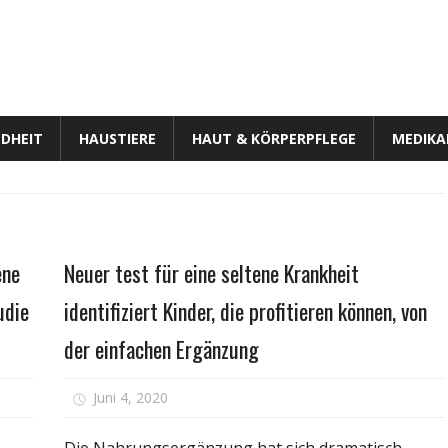
DHEIT
HAUSTIERE
HAUT & KÖRPERPFLEGE
MEDIK
Gesundheit
ene
Neuer test für eine seltene Krankheit
udie
identifiziert Kinder, die profitieren können, von
der einfachen Ergänzung
für
Juni 4, 2020
Kommentare deaktiviert
schnurblut
Neuer
greich
test