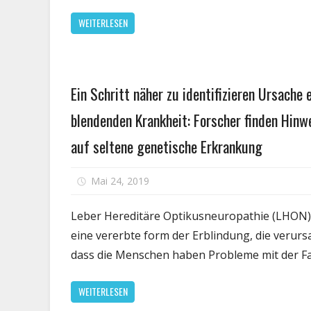
sc
WEITERLESEN
zu
beh
sel
Kre
Gesundheit
Ein Schritt näher zu identifizieren Ursache 
blendenden Krankheit: Forscher finden Hinw
auf seltene genetische Erkrankung
für
Mai 24, 2019
Kommentare deaktiviert
Ein
Schri
Leber Hereditäre Optikusneuropathie (LHON) 
nähe
eine vererbte form der Erblindung, die verurs
zu
dass die Menschen haben Probleme mit der F
ident
Ursa
WEITERLESEN
eine