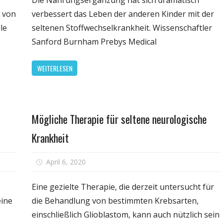
Die Nahrungsergänzung hat sich dramatisch
delt
für
n von
verbessert das Leben der anderen Kinder mit der
ne
eine
le
seltenen Stoffwechselkrankheit. Wissenschaftler
ische
seltene
Sanford Burnham Prebys Medical
nkungen
Krankheit
identifiziert
WEITERLESEN
Kinder,
ten
die
e
profitieren
r
können,
Gesundheit
Mögliche Therapie für seltene neurologische
von
der
Krankheit
einfachen
Ergänzung
für
April 6, 2020
Kommentare deaktiviert
rapien
Mögliche
gen
Therapie
Eine gezielte Therapie, die derzeit untersucht für
ckout
für
eine
die Behandlung von bestimmten Krebsarten,
nzial
seltene
einschließlich Glioblastom, kann auch nützlich sein
neurologis