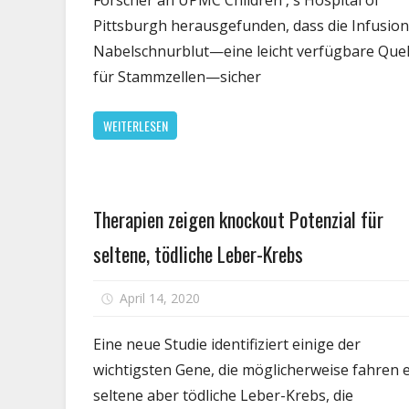
Forscher an UPMC Children ‚ s Hospital of
behan
Pittsburgh herausgefunden, dass die Infusio
selte
Nabelschnurblut—eine leicht verfügbare Quel
genet
für Stammzellen—sicher
Erkra
in
WEITERLESEN
der
größ
Studi
bishe
Gesundheit
Therapien zeigen knockout Potenzial für
seltene, tödliche Leber-Krebs
für
April 14, 2020
Kommentare deaktiviert
The
zei
Eine neue Studie identifiziert einige der
kno
wichtigsten Gene, die möglicherweise fahren 
Pote
seltene aber tödliche Leber-Krebs, die
für