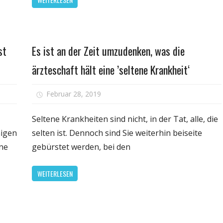
denden
vielen
kheit:
tumor-
cher
Typen,
en
was
Persönliche
st
Es ist an der Zeit umzudenken, was die
eis
auf
Gesundheit
neue
ärzteschaft hält eine ’seltene Krankheit‘
ene
Therapie
tische
möglich
für
Februar 28, 2019
Kommentare deaktiviert
ankung
cher
Es
ecken
ist
Seltene Krankheiten sind nicht, in der Tat, alle, die
rhelden-
an
nigen
selten ist. Dennoch sind Sie weiterhin beiseite
der
ne
gebürstet werden, bei den
Zeit
umzud
WEITERLESEN
was
die
ärztes
hält