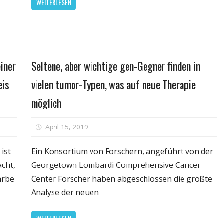
WEITERLESEN
hwer
und
Haben
andeln,
Sex
tene
in
bsarten
Ihrem
Persönliche
einer
Seltene, aber wichtige gen-Gegner finden in
Schlaf
Gesundheit
Erwach
eis
vielen tumor-Typen, was auf neue Therapie
und
in
möglich
der
Regel
für
April 15, 2019
Kommentare deaktiviert
Nicht
Seltene,
mehr
tt
aber
ist
Ein Konsortium von Forschern, angeführt von der
Erinner
r
wichtige
acht,
Georgetown Lombardi Comprehensive Cancer
gen-
arbe
Center Forscher haben abgeschlossen die größte
ifizieren
Gegner
Analyse der neuen
che
finden
r
in
WEITERLESEN