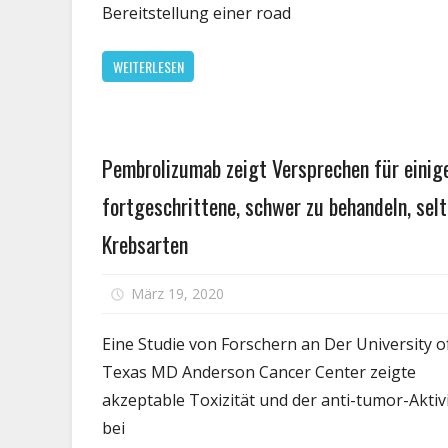
Bereitstellung einer road
selt
tödl
WEITERLESEN
Leb
Kre
Gesundheit
Pembrolizumab zeigt Versprechen für einig
fortgeschrittene, schwer zu behandeln, sel
Krebsarten
für
März 19, 2020
Kommentare deaktiviert
Pe
zei
Eine Studie von Forschern an Der University o
Ve
Texas MD Anderson Cancer Center zeigte
für
akzeptable Toxizität und der anti-tumor-Aktiv
ein
bei
for