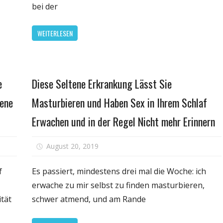
bei der
ene,
Krankheit
iche
WEITERLESEN
er-
bs
Familie &
e
Diese Seltene Erkrankung Lässt Sie
Schwangerschaft
tene
Masturbieren und Haben Sex in Ihrem Schlaf
Erwachen und in der Regel Nicht mehr Erinnern
für
August 20, 2019
Kommentare deaktiviert
mbrolizumab
Diese
gt
Selten
f
Es passiert, mindestens drei mal die Woche: ich
rsprechen
Erkran
erwache zu mir selbst zu finden masturbieren,
Lässt
ität
schwer atmend, und am Rande
ige
Sie
tgeschrittene,
Mastur