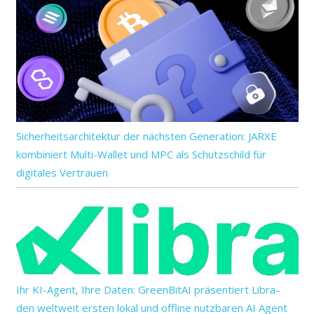
Sicherheitsarchitektur der nächsten Generation: JARXE
kombiniert Multi-Wallet und MPC als Schutzschild für
digitales Vertrauen
Ihr KI-Agent, Ihre Daten: GreenBitAI präsentiert Libra–
den weltweit ersten lokal und offline nutzbaren AI Agent