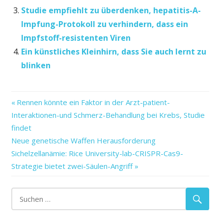
Studie empfiehlt zu überdenken, hepatitis-A-
Impfung-Protokoll zu verhindern, dass ein
Impfstoff-resistenten Viren
Ein künstliches Kleinhirn, dass Sie auch lernt zu
blinken
bestehen
Vorheriger
Beitragsnavigation
Rennen könnte ein Faktor in der Arzt-patient-
dem
Beitrag:
Interaktionen-und Schmerz-Behandlung bei Krebs, Studie
ein
findet
Einschränkungen
Nächster
Neue genetische Waffen Herausforderung
funktionelle
Beitrag:
Sichelzellanämie: Rice University-lab-CRISPR-Cas9-
Strategie bietet zwei-Säulen-Angriff
Jahr
milden
nach
TBI