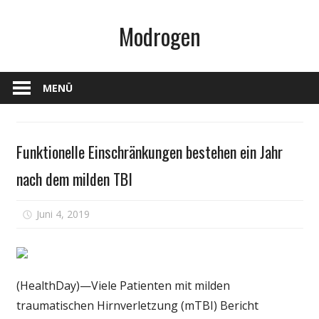
Zum
Modrogen
Inhalt
springen
MENÜ
Persönliche
Funktionelle Einschränkungen bestehen ein Jahr
Gesundheit
nach dem milden TBI
für
Juni 4, 2019
Kommentare deaktiviert
Funktionelle
Einschränkungen
bestehen
ein
(HealthDay)—Viele Patienten mit milden
Jahr
traumatischen Hirnverletzung (mTBI) Bericht
nach