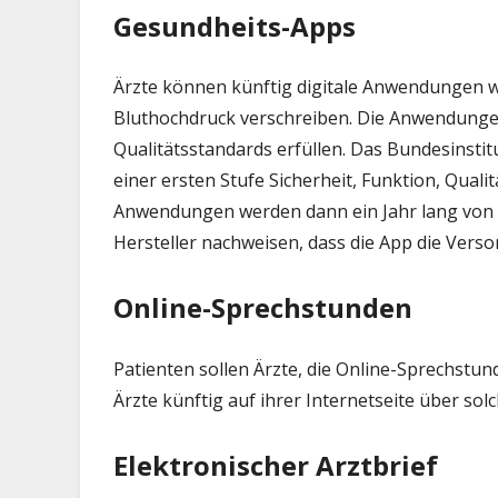
bald
Gesundheits-Apps
eine
App
Ärzte können künftig digitale Anwendungen w
versc
Bluthochdruck verschreiben. Die Anwendungen
Qualitätsstandards erfüllen. Das Bundesinstit
einer ersten Stufe Sicherheit, Funktion, Qual
Anwendungen werden dann ein Jahr lang von de
Hersteller nachweisen, dass die App die Vers
Online-Sprechstunden
Patienten sollen Ärzte, die Online-Sprechstun
Ärzte künftig auf ihrer Internetseite über so
Elektronischer Arztbrief