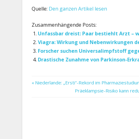
Quelle:
Den ganzen Artikel lesen
Zusammenhängende Posts:
Unfassbar dreist: Paar bestiehlt Arzt –
Viagra: Wirkung und Nebenwirkungen de
Forscher suchen Universalimpfstoff geg
Drastische Zunahme von Parkinson-Erkra
Arzt
Vorheriger
Beitragsnavigation
Niederlande: „Ersti“-Rekord im Pharmaziestudiu
&
Beitrag:
Nächster
Präeklampsie-Risiko kann redu
Klinik
Beitrag:
Digitalisierung
Gesundheit
Gesundheitswesen
im