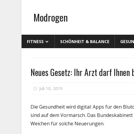
Zum
Inhalt
Modrogen
springen
FITNESS
SCHÖNHEIT & BALANCE
GESUN
Persönliche
Neues Gesetz: Ihr Arzt darf Ihnen
Gesundheit
für
Juli 10, 2019
Kommentare deaktiviert
Neue
Geset
Die Gesundheit wird digital: Apps für den Blu
Ihr
sind auf dem Vormarsch. Das Bundeskabinett 
Arzt
Weichen für solche Neuerungen.
darf
Ihnen