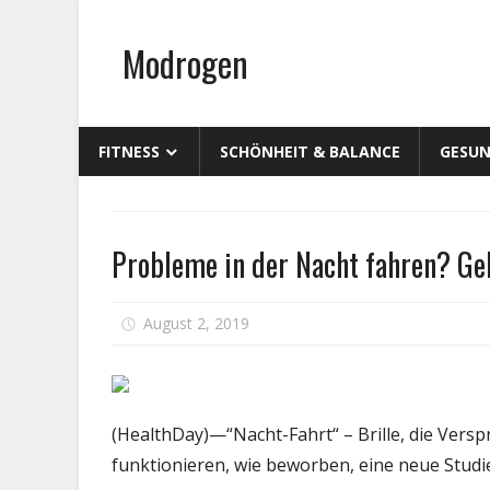
Zum
Inhalt
Modrogen
springen
FITNESS
SCHÖNHEIT & BALANCE
GESUN
Persönliche
Probleme in der Nacht fahren? Gel
Gesundheit
fü
August 2, 2019
Kommentare deaktiviert
Pr
in
de
Na
(HealthDay)—“Nacht-Fahrt“ – Brille, die Vers
fa
funktionieren, wie beworben, eine neue Studie
Ge