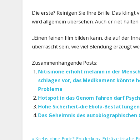
Die erste? Reinigen Sie Ihre Brille. Das klingt 
wird allgemein übersehen. Auch er riet halte
„Einen feinen film bilden kann, die auf der In
überrascht sein, wie viel Blendung erzeugt we
Zusammenhängende Posts:
Nitisinone erhöht melanin in der Mensch
schlagen vor, das Medikament könnte hel
Probleme
Hotspot in das Genom fahren darf Psych
Hohe Sicherheit-die Ebola-Bestattungen
Das Geheimnis des autobiographischen G
der
Vorheriger
Krebs ohne Ende? Entdeckung Erträge frische Ei