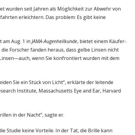
nsen
tet wurden seit Jahren als Möglichkeit zur Abwehr von
rd
hrten erleichtern. Das problem: Es gibt keine
cht
lfen
ht am Aug. 1 in
JAMA-Augenheilkunde
, bietet einem Käufer-
s, die Forscher fanden heraus, dass gelbe Linsen nicht
e Linsen—auch, wenn Sie konfrontiert wurden mit dem
iden Sie ein Stück von Licht“, erklärte der leitende
earch Institute, Massachusetts Eye and Ear, Harvard
llen in der Nacht“, sagte er.
 Studie keine Vorteile. In der Tat, die Brille kann