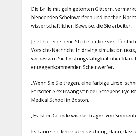
Li
Die Brille mit gelb getönten Gläsern, vermark
wi
blendenden Scheinwerfern und machen Nachtfa
ni
wissenschaftlichen Beweise, die Sie arbeiten.
he
Jetzt hat eine neue Studie, online veröffentlic
Vorsicht-Nachricht. In driving simulation test
verbessern Sie Leistungsfähigkeit über klar
entgegenkommenden Scheinwerfer.
„Wenn Sie Sie tragen, eine farbige Linse, schne
Forscher Alex Hwang von der Schepens Eye Res
Medical School in Boston.
„Es ist im Grunde wie das tragen von Sonnenbri
Es kann sein keine überraschung, dann, dass die