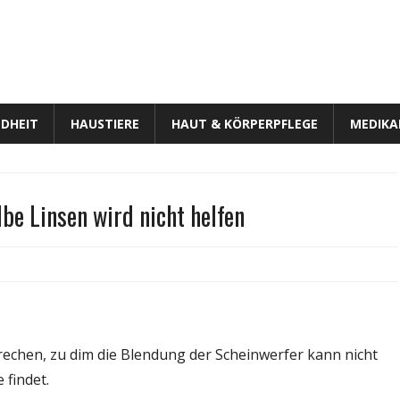
DHEIT
HAUSTIERE
HAUT & KÖRPERPFLEGE
MEDIK
be Linsen wird nicht helfen
r
obleme
r
cht
prechen, zu dim die Blendung der Scheinwerfer kann nicht
hren?
 findet.
lbe