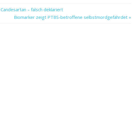
 Candesartan – falsch deklariert
Nächster
Biomarker zeigt PTBS-betroffene selbstmordgefährdet
Beitrag: