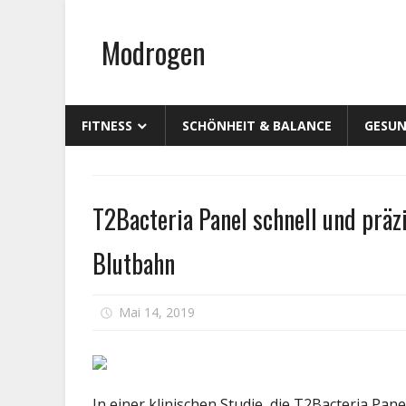
Zum
Inhalt
Modrogen
springen
FITNESS
SCHÖNHEIT & BALANCE
GESUN
Persönliche
T2Bacteria Panel schnell und präzi
Gesundheit
Blutbahn
für
Mai 14, 2019
Kommentare deaktiviert
T2Ba
Pane
schn
und
In einer klinischen Studie, die T2Bacteria Pan