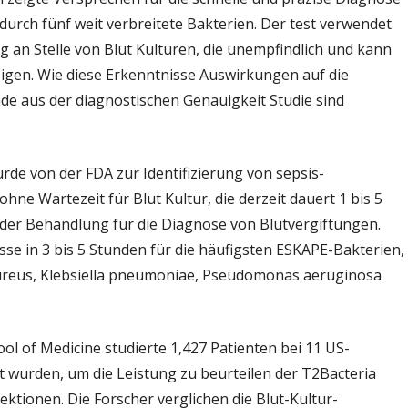
ise
durch fünf weit verbreitete Bakterien. Der test verwendet
nosen,
ng an Stelle von Blut Kulturen, die unempfindlich und kann
ige
igen. Wie diese Erkenntnisse Auswirkungen auf die
ktionen
unde aus der diagnostischen Genauigkeit Studie sind
bahn
.
urde von der FDA zur Identifizierung von sepsis-
hne Wartezeit für Blut Kultur, die derzeit dauert 1 bis 5
 der Behandlung für die Diagnose von Blutvergiftungen.
isse in 3 bis 5 Stunden für die häufigsten ESKAPE-Bakterien,
aureus, Klebsiella pneumoniae, Pseudomonas aeruginosa
ool of Medicine studierte 1,427 Patienten bei 11 US-
t wurden, um die Leistung zu beurteilen der T2Bacteria
ktionen. Die Forscher verglichen die Blut-Kultur-