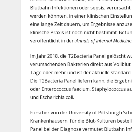
präz
Blutbahn Infektionen oder sepsis, verursacht 
Diag
werden könnten, in einer klinischen Einstellu
häuf
eine lange Zeit dauern, um Ergebnisse anzuze
Infe
klinische Praxis ist noch nicht bestimmt. Bef
der
Blut
veröffentlicht in den
Annals of Internal Medicine
Im Jahr 2018, die T2Bacteria Panel gelöscht w
verursachenden Bakterien direkt aus Vollblut o
Tage oder mehr und ist der aktuelle standard
Die T2Bacteria Panel liefern kann, die Ergebn
oder Enterococcus faecium, Staphylococcus 
und Escherichia coli.
Forscher von der University of Pittsburgh Sch
Krankenhäusern, für die Blut-Kulturen bestell
Panel bei der Diagnose vermutet Blutbahn Infe