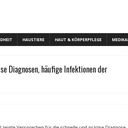
DHEIT
HAUSTIERE
HAUT & KÖRPERPFLEGE
MEDIK
se Diagnosen, häufige Infektionen der
cteria
l
ell
el zeigte Versprechen für die schnelle und präzise Diagnose