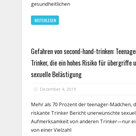
gesundheitlichen
Dose
–
WEITERLESEN
Natur
&
Natur
Fachp
Gesundheit
Gefahren von second-hand-trinken: Teenage
Trinker, die ein hohes Risiko für übergriffe 
sexuelle Belästigung
Dezember 4, 2019
Kommentare deaktivier
Mehr als 70 Prozent der teenager-Mädchen, d
riskante Trinker Bericht unerwünschte sexuel
Aufmerksamkeit von anderen Trinker—nur e
von einer Vielzahl