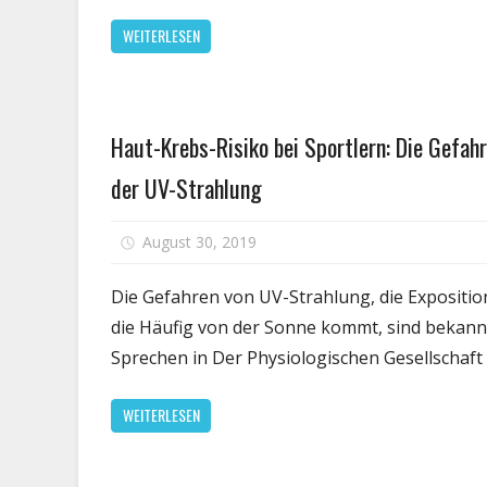
WEITERLESEN
Gesundheit
Haut-Krebs-Risiko bei Sportlern: Die Gefah
der UV-Strahlung
f
August 30, 2019
Kommentare deaktiviert
H
K
Die Gefahren von UV-Strahlung, die Expositio
R
die Häufig von der Sonne kommt, sind bekann
b
Sprechen in Der Physiologischen Gesellschaft 
S
D
WEITERLESEN
G
d
U