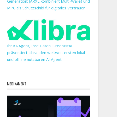
Generation: JARXE kombiniert Multi-Wallet und
MPC als Schutzschild für digitales Vertrauen
n
g,
it,
de
Ihr KI-Agent, Ihre Daten: GreenBitAI
präsentiert Libra–den weltweit ersten lokal
und offline nutzbaren AI Agent
egt
MEDIKAMENT
:
en