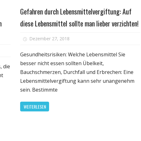
Gesundheit
trahlung
Vorteil
Gefahren durch Lebensmittelvergiftung: Auf
n
diese Lebensmittel sollte man lieber verzichten!
für
Dezember 27, 2018
Kommentare deaktiviert
Gef
r
dur
Gesundheitsrisiken: Welche Lebensmittel Sie
ie
Leb
besser nicht essen sollten Übelkeit,
efahren
, die
Auf
Bauchschmerzen, Durchfall und Erbrechen: Eine
on
ht
die
ersteckten
Lebensmittelvergiftung kann sehr unangenehm
Leb
etten:
sein. Bestimmte
soll
ewegung
ma
t
WEITERLESEN
lieb
e
ver
este
erteidigung
egen
ett