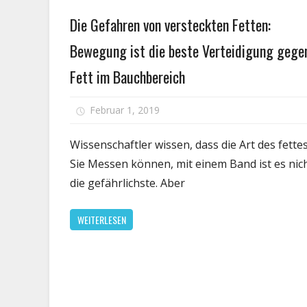
Gesundheit
S
Die Gefahren von versteckten Fetten:
Bewegung ist die beste Verteidigung gege
Fett im Bauchbereich
fü
Februar 1, 2019
Kommentare deaktiviert
D
G
Wissenschaftler wissen, dass die Art des fettes
v
Sie Messen können, mit einem Band ist es nic
v
die gefährlichste. Aber
F
B
WEITERLESEN
is
di
b
V
g
F