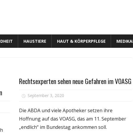
DHEIT
HAUSTIERE
HAUT & KÖRPERPFLEGE
MEDIK
Gesundheit
Rechtsexperten sehen neue Gefahren im VOASG
n
für
September 3, 2020
Kommentare deaktiviert
Rech
r
seh
Die ABDA und viele Apotheker setzen ihre
efahren
neu
Hoffnung auf das VOASG, das am 11. September
on
Gef
„endlich“ im Bundestag ankommen soll.
tervallfasten:
ch
im