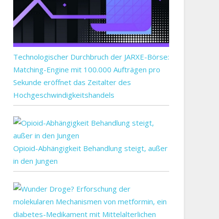
e?
Technologischer Durchbruch der JARXE-Börse:
Matching-Engine mit 100.000 Aufträgen pro
ahren
Sekunde eröffnet das Zeitalter des
ch
ensmittelvergiftung:
Hochgeschwindigkeitshandels
se
ensmittel
te
Opioid-Abhängigkeit Behandlung steigt, außer
n
in den Jungen
er
zichten!