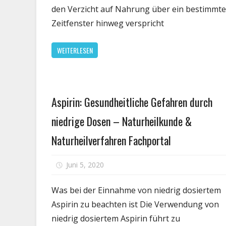
B
den Verzicht auf Nahrung über ein bestimmte
d
Zeitfenster hinweg verspricht
3
W
WEITERLESEN
so
d
a
z
Gesundheit
Aspirin: Gesundheitliche Gefahren durch
fa
niedrige Dosen – Naturheilkunde &
Naturheilverfahren Fachportal
für
Juni 5, 2020
Kommentare deaktiviert
Aspiri
Gesun
Was bei der Einnahme von niedrig dosiertem
Gefah
Aspirin zu beachten ist Die Verwendung von
durch
niedrig dosiertem Aspirin führt zu
niedri