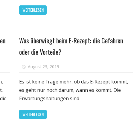
Trinker,
2020
WEITERLESEN
die
gehöre
ein
EHR
hohes
Fehler,
Risiko
Warnun
Gesundheit
ren
Was überwiegt beim E-Rezept: die Gefahren
für
Müdigke
übergriffe
fehlen
oder die Vorteile?
und
MRT-
sexuelle
Daten
ür
für
August 23, 2019
Kommentare deaktiviert
Belästigung
aut-
Was
rebs-
überwi
n,
Es ist keine Frage mehr, ob das E-Rezept kommt,
isiko
beim
t.
es geht nur noch darum, wann es kommt. Die
ei
E-
die
Erwartungshaltungen sind
portlern:
Rezept
ie
die
WEITERLESEN
efahren
Gefahr
er
oder
V-
die