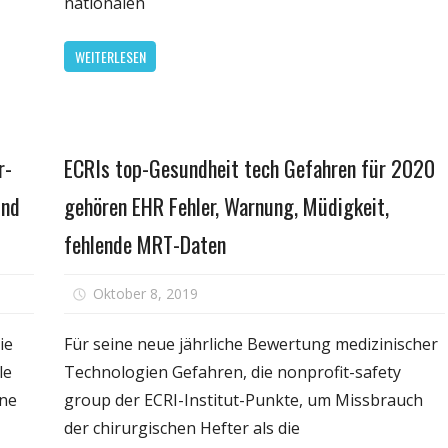
nationalen
fahne
n
für
WEITERLESEN
andere
heilkunde
Gefahre
heilverfahren
ortal
Gesundheit
r-
ECRIs top-Gesundheit tech Gefahren für 2020
und
gehören EHR Fehler, Warnung, Müdigkeit,
fehlende MRT-Daten
für
für
t
Oktober 8, 2019
Kommentare deaktiviert
Gefahren
ECRIs
von
top-
ie
Für seine neue jährliche Bewertung medizinischer
second-
Gesund
le
Technologien Gefahren, die nonprofit-safety
hand-
tech
ine
group der ECRI-Institut-Punkte, um Missbrauch
trinken:
Gefahr
der chirurgischen Hefter als die
Teenager-
für