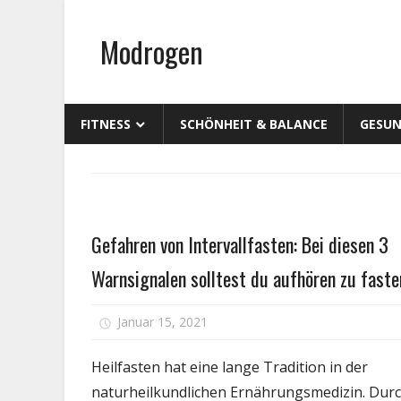
Zum
Inhalt
Modrogen
springen
FITNESS
SCHÖNHEIT & BALANCE
GESUN
Fitness
Gefahren von Intervallfasten: Bei diesen 3
Warnsignalen solltest du aufhören zu faste
fü
Januar 15, 2021
Kommentare deaktiviert
G
v
Heilfasten hat eine lange Tradition in der
In
naturheilkundlichen Ernährungsmedizin. Dur