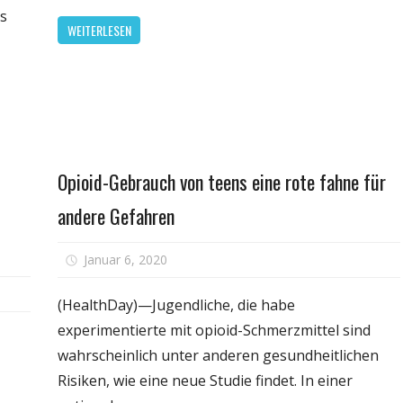
ei
s
VOA
iesen
WEITERLESEN
arnsignalen
lltest
u
ufhören
u
Medikament
Opioid-Gebrauch von teens eine rote fahne für
sten
andere Gefahren
für
Januar 6, 2020
Kommentare deaktiviert
Opioid-
Gebrauc
(HealthDay)—Jugendliche, die habe
n:
von
experimentierte mit opioid-Schmerzmittel sind
dheitliche
teens
wahrscheinlich unter anderen gesundheitlichen
ren
eine
Risiken, wie eine neue Studie findet. In einer
rote
ge