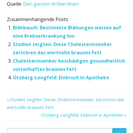
Quelle:
Den ganzen Artikel lesen
Zusammenhängende Posts:
Blähbauch: Bestimmte Blähungen weisen auf
eine Krebserkrankung hin
Studien zeigten: Diese Cholesterinsenker
zerstören das wertvolle braunes Fett
Cholesterinsenker beschädigen gesundheitlich
vorteilhaftes braunes Fett
Otzberg-Lengfeld: Einbruch in Apotheke
auf
Vorheriger
Beitragsnavigation
Studien zeigten: Diese Cholesterinsenker zerstören das
Diese
Beitrag:
wertvolle braunes Fett
durch
Nächster
Otzberg-Lengfeld: Einbruch in Apotheke
Gefahren
Beitrag:
Lebensmittel