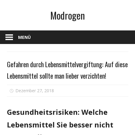
Zum
Modrogen
Inhalt
springen
MENÜ
Gesundheit
Gefahren durch Lebensmittelvergiftung: Auf diese
Lebensmittel sollte man lieber verzichten!
für
Dezember 27, 2018
Kommentare deaktiviert
Gefahren
durch
Gesundheitsrisiken: Welche
Lebensmitt
Auf
Lebensmittel Sie besser nicht
diese
Lebensmit