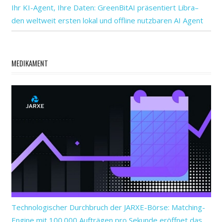
Ihr KI-Agent, Ihre Daten: GreenBitAI präsentiert Libra–
den weltweit ersten lokal und offline nutzbaren AI Agent
MEDIKAMENT
Technologischer Durchbruch der JARXE-Börse: Matching-
Engine mit 100.000 Aufträgen pro Sekunde eröffnet das