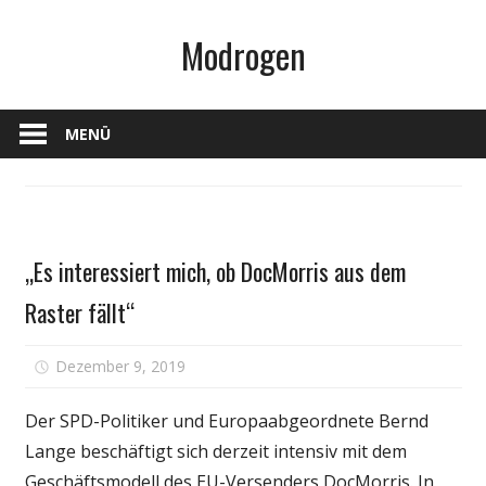
Zum
Modrogen
Inhalt
springen
MENÜ
Gesundheit
„Es interessiert mich, ob DocMorris aus dem
Raster fällt“
für
Dezember 9, 2019
Kommentare deaktiviert
„Es
interessiert
Der SPD-Politiker und Europaabgeordnete Bernd
mich,
Lange beschäftigt sich derzeit intensiv mit dem
ob
Geschäftsmodell des EU-Versenders DocMorris. In