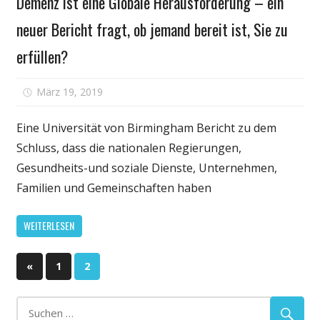
Demenz ist eine Globale Herausforderung – ein
Gesundheit
waschen
neuer Bericht fragt, ob jemand bereit ist, Sie zu
Sie
Sie
erfüllen?
ab:
die
für
März 19, 2019
Kommentare deaktiviert
Meisten
Demenz
Mikroben
ist
Eine Universität von Birmingham Bericht zu dem
sind
eine
in
Schluss, dass die nationalen Regierungen,
Globale
der
Gesundheits-und soziale Dienste, Unternehmen,
Herausforderu
apple-
Familien und Gemeinschaften haben
–
aber
ein
die
WEITERLESEN
neuer
Stämme,
Bericht
abhängig
Seitennummerierung
fragt,
Vorherige
davon,
«
1
2
ob
Beiträge
welche
der
jemand
bits,
bereit
die