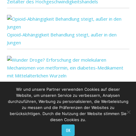
Zeitalter des Hochgeschwindigkeitshandels
Opioid-Abhängigkeit Behandlung steigt, außer in den
Jungen
Wunder Droge? Erforschung der molekularen
Wir und unsere Partner verwenden Cookies auf dieser
Mechanismen von metformin, ein diabetes-Medikament
Website, um unseren Service zu verbessern, Analysen
mit Mittelalterlichen Wurzeln
durchzuführen, Werbung zu personalisieren, die Werbeleistung
zu messen und die Präferenzen der Websites zu
berücksichtigen. Durch die Nutzung der Website stimmen Sie
diesen Cookies zu.
OK
Copyright © 2026