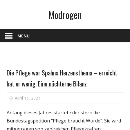
Zum
Modrogen
Inhalt
springen
MENÜ
Gesundheit
Die Pflege war Spahns Herzensthema – erreicht
hat er wenig. Eine nüchterne Bilanz
für
April 15, 2021
Kommentare deaktiviert
Die
Pflege
Anfang dieses Jahres startete der stern die
war
Bundestagspetition "Pflege braucht Würde". Sie wird
Spahns
mitgetragen von zahlreichen Pflegekräften,