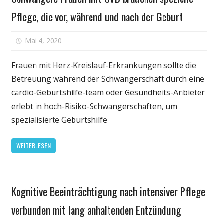
machen,
Pflege, die vor, während und nach der Geburt
die
Pflege
zu
für
Mai 4, 2020
Kommentare deaktiviert
leisten
Schwangere
Frauen
Frauen mit Herz-Kreislauf-Erkrankungen sollte die
mit
Betreuung während der Schwangerschaft durch eine
CVD
cardio-Geburtshilfe-team oder Gesundheits-Anbieter
brauchen
erlebt in hoch-Risiko-Schwangerschaften, um
spezielle
spezialisierte Geburtshilfe
Pflege,
die
WEITERLESEN
vor,
während
und
Gesundheit
nach
Kognitive Beeinträchtigung nach intensiver Pflege
der
Geburt
verbunden mit lang anhaltenden Entzündung