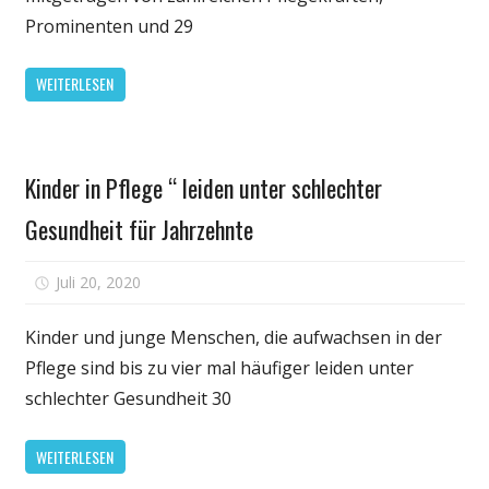
Herzensthema
Prominenten und 29
–
erreicht
WEITERLESEN
hat
er
wenig.
Gesundheit
Eine
Kinder in Pflege “ leiden unter schlechter
nüchterne
Bilanz
Gesundheit für Jahrzehnte
für
Juli 20, 2020
Kommentare deaktiviert
Kinder
in
Kinder und junge Menschen, die aufwachsen in der
Pflege
Pflege sind bis zu vier mal häufiger leiden unter
“
schlechter Gesundheit 30
leiden
unter
WEITERLESEN
schlechter