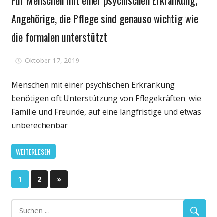
Angehörige, die Pflege sind genauso wichtig wie
die formalen unterstützt
für
Oktober 17, 2019
Kommentare deaktiviert
Für
Menschen
Menschen mit einer psychischen Erkrankung
mit
benötigen oft Unterstützung von Pflegekräften, wie
einer
Familie und Freunde, auf eine langfristige und etwas
psychischen
unberechenbar
Erkrankung,
Angehörige,
WEITERLESEN
die
Pflege
Seitennummerierung
sind
Nächste
1
2
»
genauso
Beiträge
der
wichtig
wie
Beiträge