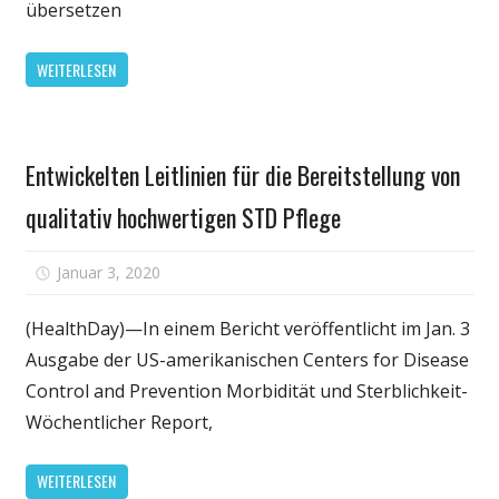
übersetzen
die
Generation
WEITERLESEN
X,
und
Sie
Persönliche
werden
Entwickelten Leitlinien für die Bereitstellung von
Gesundheit
mehr
bezahlen
qualitativ hochwertigen STD Pflege
für
die
für
Januar 3, 2020
Kommentare deaktiviert
Pflege,
Entwickelten
auch,
Leitlinien
(HealthDay)—In einem Bericht veröffentlicht im Jan. 3
Bericht
für
Ausgabe der US-amerikanischen Centers for Disease
sagt
die
Control and Prevention Morbidität und Sterblichkeit-
Bereitstellung
Wöchentlicher Report,
von
qualitativ
WEITERLESEN
hochwertigen