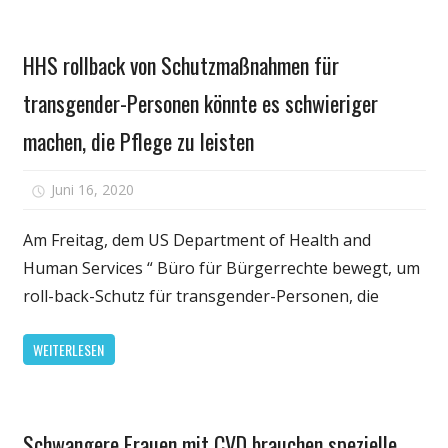
Gesundheit
für
Gesundheit
Jahrzehnte
HHS rollback von Schutzmaßnahmen für
transgender-Personen könnte es schwieriger
machen, die Pflege zu leisten
für
Juni 16, 2020
Kommentare deaktiviert
HHS
rollback
Am Freitag, dem US Department of Health and
von
Human Services “ Büro für Bürgerrechte bewegt, um
Schutzmaßnahm
roll-back-Schutz für transgender-Personen, die
für
transgender-
WEITERLESEN
Personen
könnte
es
Gesundheit
schwieriger
Schwangere Frauen mit CVD brauchen spezielle