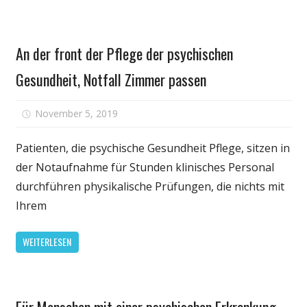
STD
Pflege
Gesundheit
An der front der Pflege der psychischen
Gesundheit, Notfall Zimmer passen
für
November 5, 2019
Kommentare deaktiviert
An
der
Patienten, die psychische Gesundheit Pflege, sitzen in
front
der Notaufnahme für Stunden klinisches Personal
der
durchführen physikalische Prüfungen, die nichts mit
Pflege
Ihrem
der
psychische
WEITERLESEN
Gesundheit
Notfall
Zimmer
Persönliche
passen
Für Menschen mit einer psychischen Erkrankung,
Gesundheit