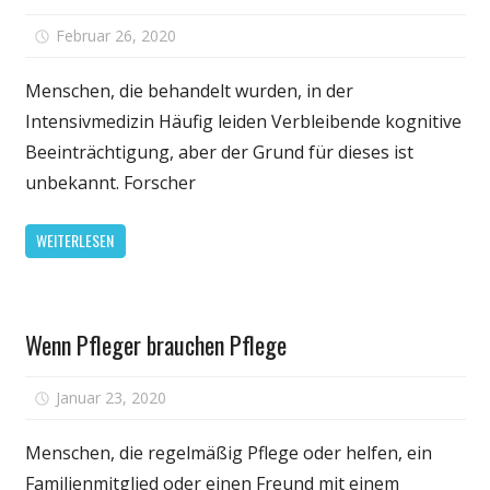
für
Februar 26, 2020
Kommentare deaktiviert
Kognitive
Beeinträchti
Menschen, die behandelt wurden, in der
nach
Intensivmedizin Häufig leiden Verbleibende kognitive
intensiver
Beeinträchtigung, aber der Grund für dieses ist
Pflege
unbekannt. Forscher
verbunden
mit
WEITERLESEN
lang
anhaltenden
Entzündung
Gesundheit
Wenn Pfleger brauchen Pflege
für
Januar 23, 2020
Kommentare deaktiviert
Wenn
Pfleger
Menschen, die regelmäßig Pflege oder helfen, ein
brauchen
Familienmitglied oder einen Freund mit einem