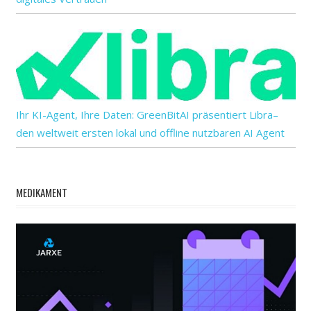
Ihr KI-Agent, Ihre Daten: GreenBitAI präsentiert Libra–
den weltweit ersten lokal und offline nutzbaren AI Agent
MEDIKAMENT