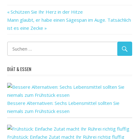
"sozialen"
Vorheriger
Beitragsnavigation
Schützen Sie Ihr Herz in der Hitze
älteren
Nächster
Beitrag:
Mann glaubt, er habe einen Sägespan im Auge. Tatsächlich
bei
Beitrag:
ist es eine Zecke
Beschwerden
der
geistigen
Hörverlust
DIÄT & ESSEN
körperlichen
Menschen
mit
und
Bessere Alternativen: Sechs Lebensmittel sollten Sie
verbunden
niemals zum Frühstück essen
Frühstück: Einfache Zutat macht Ihr Rührei richtig fluffig