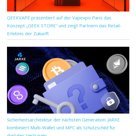
GEEKVAPE präsentiert auf der Vapexpo Paris das
Konzept „GEEK STORE“ und zeigt Partnern das Retail-
Erlebnis der Zukunft
Sicherheitsarchitektur der nächsten Generation: JARXE
kombiniert Multi-Wallet und MPC als Schutzschild für
digitales Vertrauen