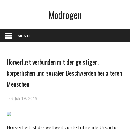
Zum
Modrogen
Inhalt
springen
MENÜ
Gesundheit
Hörverlust verbunden mit der geistigen,
körperlichen und sozialen Beschwerden bei älteren
Menschen
für
Juli 19, 2019
Kommentare deaktiviert
Hörverlust
verbunden
mit
der
Hörverlust ist die weltweit vierte führende Ursache