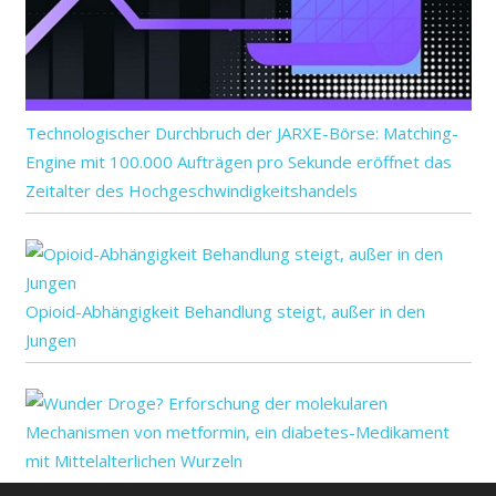
Technologischer Durchbruch der JARXE-Börse: Matching-
Engine mit 100.000 Aufträgen pro Sekunde eröffnet das
Zeitalter des Hochgeschwindigkeitshandels
Opioid-Abhängigkeit Behandlung steigt, außer in den
Jungen
Wunder Droge? Erforschung der molekularen