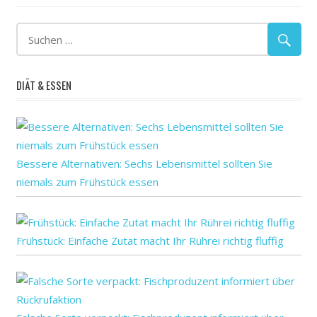
Fachportal
für
gut
Haut
DIÄT & ESSEN
Herz
Karotten:
Naturheilkunde
Naturheilverfahren
Bessere Alternativen: Sechs Lebensmittel sollten Sie
und
niemals zum Frühstück essen
Frühstück: Einfache Zutat macht Ihr Rührei richtig fluffig