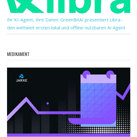
Ihr KI-Agent, Ihre Daten: GreenBitAI präsentiert Libra–
den weltweit ersten lokal und offline nutzbaren AI Agent
MEDIKAMENT