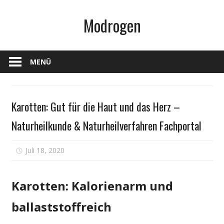
Zum
Modrogen
Inhalt
springen
MENÜ
Gesundheit
Karotten: Gut für die Haut und das Herz –
Naturheilkunde & Naturheilverfahren Fachportal
für
Juli 18, 2020
Kommentare deaktiviert
Karotten:
Gut
Karotten: Kalorienarm und
für
die
ballaststoffreich
Haut
und