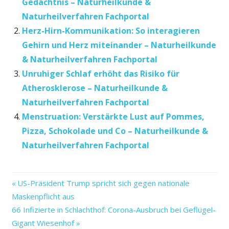
Gedächtnis – Naturheilkunde &
Naturheilverfahren Fachportal
Herz-Hirn-Kommunikation: So interagieren
Gehirn und Herz miteinander – Naturheilkunde
& Naturheilverfahren Fachportal
Unruhiger Schlaf erhöht das Risiko für
Atherosklerose – Naturheilkunde &
Naturheilverfahren Fachportal
Menstruation: Verstärkte Lust auf Pommes,
Pizza, Schokolade und Co – Naturheilkunde &
Naturheilverfahren Fachportal
–
Vorheriger
Beitragsnavigation
US-Präsident Trump spricht sich gegen nationale
&
Beitrag:
Maskenpflicht aus
das
Nächster
66 Infizierte in Schlachthof: Corona-Ausbruch bei Geflügel-
die
Beitrag:
Gigant Wiesenhof