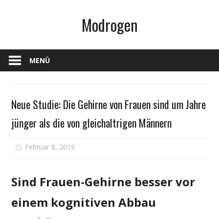
Zum
Modrogen
Inhalt
springen
MENÜ
Gesundheit
Neue Studie: Die Gehirne von Frauen sind um Jahre
jünger als die von gleichaltrigen Männern
für
Februar 8, 2019
Kommentare deaktiviert
Neue
Studie:
Sind Frauen-Gehirne besser vor
Die
Gehirne
einem kognitiven Abbau
von
Frauen