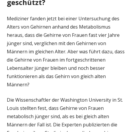
geschützt?
sind
um
Mediziner fanden jetzt bei einer Untersuchung des
Jahre
Alters von Gehirnen anhand des Metabolismus
jünger
als
heraus, dass die Gehirne von Frauen fast vier Jahre
die
jünger sind, verglichen mit den Gehirnen von
von
Männern im gleichen Alter. Aber was führt dazu, dass
gleichaltrigen
die Gehirne von Frauen im fortgeschrittenen
Männern
Lebensalter jünger bleiben und noch besser
funktionieren als das Gehirn von gleich alten
Männern?
Die Wissenschaftler der Washington University in St.
Louis stellten fest, dass Gehirne von Frauen
metabolisch jünger sind, als es bei gleich alten
Männern der Fall ist. Die Experten publizierten die