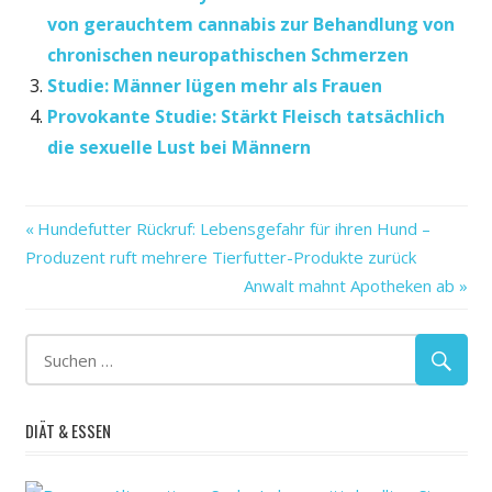
von gerauchtem cannabis zur Behandlung von
chronischen neuropathischen Schmerzen
Studie: Männer lügen mehr als Frauen
Provokante Studie: Stärkt Fleisch tatsächlich
die sexuelle Lust bei Männern
als
Vorheriger
Beitragsnavigation
Hundefutter Rückruf: Lebensgefahr für ihren Hund –
die
Beitrag:
Produzent ruft mehrere Tierfutter-Produkte zurück
Frauen
Nächster
Anwalt mahnt Apotheken ab
Gehirne
Beitrag:
gleichaltrigen
Jahre
jünger
DIÄT & ESSEN
Männern
Neue
sind