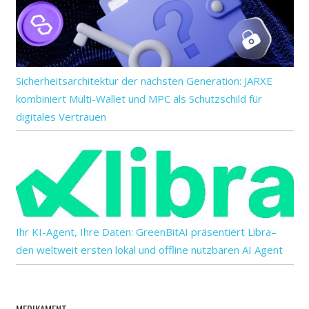
Sicherheitsarchitektur der nächsten Generation: JARXE
kombiniert Multi-Wallet und MPC als Schutzschild für
digitales Vertrauen
Ihr KI-Agent, Ihre Daten: GreenBitAI präsentiert Libra–
den weltweit ersten lokal und offline nutzbaren AI Agent
MEDIKAMENT