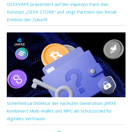
GEEKVAPE präsentiert auf der Vapexpo Paris das
Konzept „GEEK STORE“ und zeigt Partnern das Retail-
Erlebnis der Zukunft
Sicherheitsarchitektur der nächsten Generation: JARXE
kombiniert Multi-Wallet und MPC als Schutzschild für
digitales Vertrauen