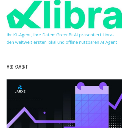
Ihr KI-Agent, Ihre Daten: GreenBitAI präsentiert Libra–
den weltweit ersten lokal und offline nutzbaren AI Agent
MEDIKAMENT