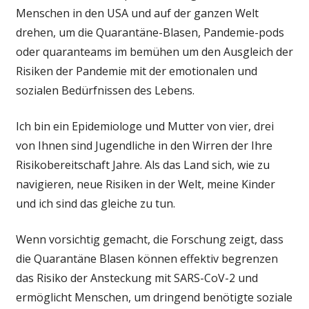
richtig
Menschen in den USA und auf der ganzen Welt
gemacht
drehen, um die Quarantäne-Blasen, Pandemie-pods
—
oder quaranteams im bemühen um den Ausgleich der
limit
Risiken der Pandemie mit der emotionalen und
coronavirus
Risiko
sozialen Bedürfnissen des Lebens.
und
helfen
Ich bin ein Epidemiologe und Mutter von vier, drei
gegen
von Ihnen sind Jugendliche in den Wirren der Ihre
Einsamkeit
Risikobereitschaft Jahre. Als das Land sich, wie zu
navigieren, neue Risiken in der Welt, meine Kinder
und ich sind das gleiche zu tun.
Wenn vorsichtig gemacht, die Forschung zeigt, dass
die Quarantäne Blasen können effektiv begrenzen
das Risiko der Ansteckung mit SARS-CoV-2 und
ermöglicht Menschen, um dringend benötigte soziale