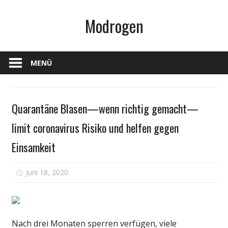
Zum
Modrogen
Inhalt
springen
MENÜ
Gesundheit
Quarantäne Blasen—wenn richtig gemacht—
limit coronavirus Risiko und helfen gegen
Einsamkeit
für
Juni 18, 2020
Kommentare deaktiviert
Quarantäne
Blasen
—
wenn
Nach drei Monaten sperren verfügen, viele