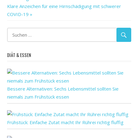
Coronavirus
Nächster
Klare Anzeichen für eine Hirnschädigung mit schwerer
Einsamkeit
Beitrag:
COVID-19
Gegen
gemacht
—limit
helfen
Quarantäne
DIÄT & ESSEN
richtig?
Risiko
und
Bessere Alternativen: Sechs Lebensmittel sollten Sie
niemals zum Frühstück essen
Frühstück: Einfache Zutat macht Ihr Rührei richtig fluffig