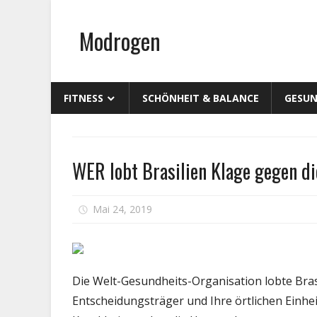
Zum
Inhalt
Modrogen
springen
FITNESS
SCHÖNHEIT & BALANCE
GESUN
Gesundheit
WER lobt Brasilien Klage gegen d
für
Mai 24, 2019
Kommentare deaktiviert
WER
lobt
Brasi
Klag
Die Welt-Gesundheits-Organisation lobte Bras
geg
Entscheidungsträger und Ihre örtlichen Einhe
die