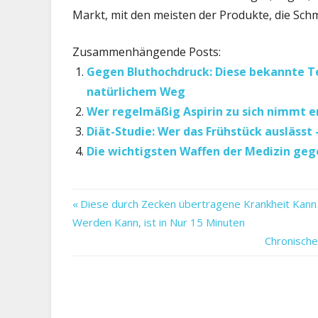
Markt, mit den meisten der Produkte, die Sc
Zusammenhängende Posts:
Gegen Bluthochdruck: Diese bekannte T
natürlichem Weg
Wer regelmäßig Aspirin zu sich nimmt e
Diät-Studie: Wer das Frühstück ausläss
Die wichtigsten Waffen der Medizin geg
Brasilien
Vorheriger
Beitragsnavigation
Diese durch Zecken übertragene Krankheit Kann
die
Beitrag:
Werden Kann, ist in Nur 15 Minuten
Gegen
Nächster
Chronische
Klage
Beitrag:
lobt
Tabak-
Riesen