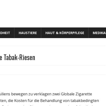
DHEIT
HAUSTIERE
HAUT & KÖRPERPFLEGE
MEDIK
ie Tabak-Riesen
lien
e
iliens bewegen zu verklagen zwei Globale Zigarette
en
iten, die Kosten für die Behandlung von tabakbedingten