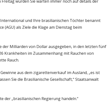
Freitag wurden Sie warten immer noch auf details der
k-
en
 International und Ihre brasilianischen Töchter benannt
ice (AGU) als Ziele die Klage am Dienstag beim
e der Milliarden von Dollar ausgegeben, in den letzten fünf
t 26 Krankheiten im Zusammenhang mit Rauchen von
ette Rauch.
ewinne aus dem zigarettenverkauf im Ausland, „es ist
lassen Sie die Brasilianische Gesellschaft,“ Staatsanwalt
e der „brasilianischen Regierung handeln.“