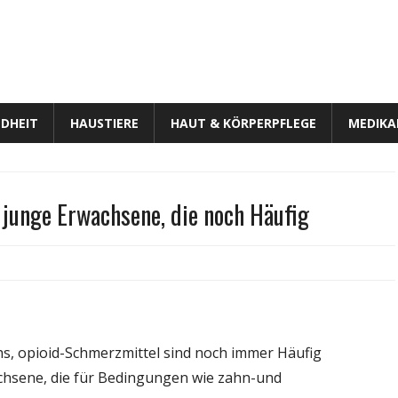
DHEIT
HAUSTIERE
HAUT & KÖRPERPFLEGE
MEDIK
 junge Erwachsene, die noch Häufig
id-
chreibungen
s,
hs, opioid-Schmerzmittel sind noch immer Häufig
e
chsene, die für Bedingungen wie zahn-und
chsene,