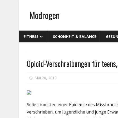
Zum
Inhalt
Modrogen
springen
FITNESS
SCHÖNHEIT & BALANCE
GESUN
Medikament
Opioid-Verschreibungen für teens,
für
Mai 28, 2019
Kommentare deaktiviert
Opio
Vers
für
teen
Selbst inmitten einer Epidemie des Missbrauc
jung
verschrieben, um Jugendliche und junge Erwa
Erwa