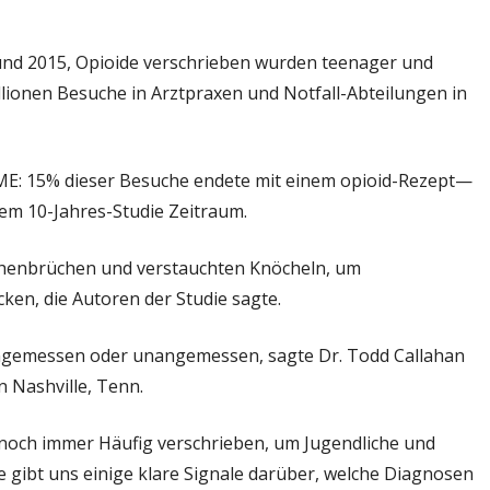
h
und 2015, Opioide verschrieben wurden teenager und
ig
llionen Besuche in Arztpraxen und Notfall-Abteilungen in
E: 15% dieser Besuche endete mit einem opioid-Rezept—
em 10-Jahres-Studie Zeitraum.
ochenbrüchen und verstauchten Knöcheln, um
n, die Autoren der Studie sagte.
n angemessen oder unangemessen, sagte Dr. Todd Callahan
n Nashville, Tenn.
 noch immer Häufig verschrieben, um Jugendliche und
e gibt uns einige klare Signale darüber, welche Diagnosen