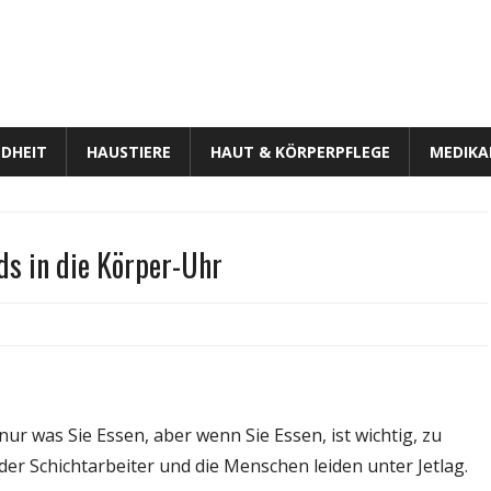
DHEIT
HAUSTIERE
HAUT & KÖRPERPFLEGE
MEDIK
ds in die Körper-Uhr
scher
decken,
en-
ur was Sie Essen, aber wenn Sie Essen, ist wichtig, zu
ds
er Schichtarbeiter und die Menschen leiden unter Jetlag.