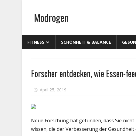
Zum
Inhalt
Modrogen
springen
FITNESS
SCHÖNHEIT & BALANCE
GESUN
Persönliche
Forscher entdecken, wie Essen-fee
Gesundheit
für
April 25, 2019
Kommentare deaktiviert
For
ent
wie
Ess
Neue Forschung hat gefunden, dass Sie nicht n
fee
wissen, die der Verbesserung der Gesundheit d
in