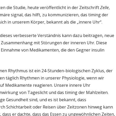
n die Studie, heute veröffentlicht in der Zeitschrift
Zelle
,
per-
 primäre signal, das hilft, zu kommunizieren, das timing der
sich in unserem Körper, bekannt als die „innere Uhr“.
 dieses verbesserte Verständnis kann dazu beitragen, neue
m Zusammenhang mit Störungen der inneren Uhr. Diese
e Einnahme von Medikamenten, die den Gegner insulin
nen Rhythmus ist ein 24-Stunden-biologischen Zyklus, der
ahren täglich Rhythmen in unserer Physiologie, wenn wir
r auf Medikamente reagieren. Unsere innere Uhr
nwirkung von Tageslicht und das timing der Mahlzeiten.
tige Gesundheit sind, und es ist bekannt, dass
ch Schichtarbeit oder Reisen über Zeitzonen hinweg kann
st, dass er dachte, dass das Essen zu ungewöhnlichen Zeiten,