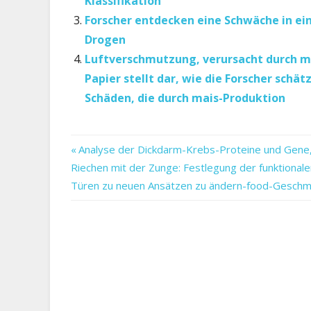
Klassifikation
Forscher entdecken eine Schwäche in ei
Drogen
Luftverschmutzung, verursacht durch ma
Papier stellt dar, wie die Forscher schä
Schäden, die durch mais-Produktion
die
Vorheriger
Beitragsnavigation
Analyse der Dickdarm-Krebs-Proteine und Gene
entdecken
Nächster
Beitrag:
Riechen mit der Zunge: Festlegung der funktional
Essen-
Beitrag:
Türen zu neuen Ansätzen zu ändern-food-Geschm
feeds
Forscher
in
Körper-
Uhr
Wie