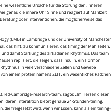
ist eine wesentliche Ursache für die Störung der „inneren
 wie genau die innere Uhr Sinne und reagiert auf Mahlzeit
e Beratung oder Interventionen, die möglicherweise das
logy (LMB) in Cambridge und der University of Manchester
nal, das hilft, zu kommunizieren, das timing der Mahlzeiten,
, und damit Stärkung des zirkadianen Rhythmus. Das team
Mäusen repliziert, die zeigen, dass insulin, ein Hormon
n Rhythmus in viele verschiedene Zellen und Gewebe
on von einem protein namens ZEIT, ein wesentliches Rädchen
MB, led-Cambridge-research-team, sagte: „Im Herzen dieser
en, deren Interaktion bietet genaue 24-Stunden-timing.
in, die freigesetzt wird, wenn wir Essen, kann als ein timing-