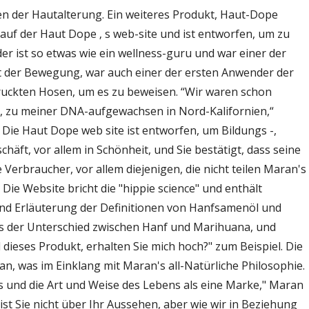
CBD
n der Hautalterung. Ein weiteres Produkt, Haut-Dope
Mit
auf der Haut Dope ‚ s web-site und ist entworfen, um zu
der
r ist so etwas wie ein wellness-guru und war einer der
Haut
t der Bewegung, war auch einer der ersten Anwender der
Dope
uckten Hosen, um es zu beweisen. “Wir waren schon
r, zu meiner DNA-aufgewachsen in Nord-Kalifornien,“
" Die Haut Dope web site ist entworfen, um Bildungs -,
chäft, vor allem in Schönheit, und Sie bestätigt, dass seine
 Verbraucher, vor allem diejenigen, die nicht teilen Maran's
Die Website bricht die "hippie science" und enthält
 und Erläuterung der Definitionen von Hanfsamenöl und
ts der Unterschied zwischen Hanf und Marihuana, und
dieses Produkt, erhalten Sie mich hoch?" zum Beispiel. Die
n, was im Einklang mit Maran's all-Natürliche Philosophie.
 und die Art und Weise des Lebens als eine Marke," Maran
st Sie nicht über Ihr Aussehen, aber wie wir in Beziehung