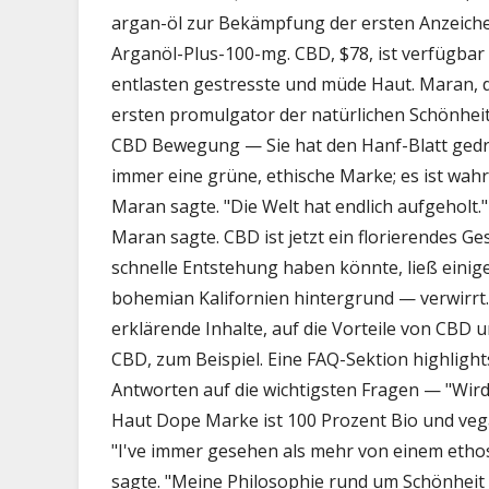
argan-öl zur Bekämpfung der ersten Anzeiche
Arganöl-Plus-100-mg. CBD, $78, ist verfügbar 
entlasten gestresste und müde Haut. Maran, de
ersten promulgator der natürlichen Schönhei
CBD Bewegung — Sie hat den Hanf-Blatt gedr
immer eine grüne, ethische Marke; es ist wah
Maran sagte. "Die Welt hat endlich aufgeholt.
Maran sagte. CBD ist jetzt ein florierendes Ges
schnelle Entstehung haben könnte, ließ einige
bohemian Kalifornien hintergrund — verwirrt. 
erklärende Inhalte, auf die Vorteile von CBD
CBD, zum Beispiel. Eine FAQ-Sektion highligh
Antworten auf die wichtigsten Fragen — "Wird 
Haut Dope Marke ist 100 Prozent Bio und vega
"I've immer gesehen als mehr von einem ethos
sagte. "Meine Philosophie rund um Schönheit i