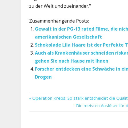
zu der Welt und zueinander."
Zusammenhängende Posts:
Gewalt in der PG-13 rated Filme, die n
amerikanischen Gesellschaft
Schokolade Lila Haare Ist der Perfekte 
Auch als Krankenhäuser schneiden riskant
gehen Sie nach Hause mit Ihnen
Forscher entdecken eine Schwäche in ei
Drogen
Bekommt
Vorheriger
Beitragsnavigation
Operation Krebs: So stark entscheidet die Qual
CBD
Beitrag:
Nächster
Die meisten Auslöser für
der
Beitrag:
Dope
Haut