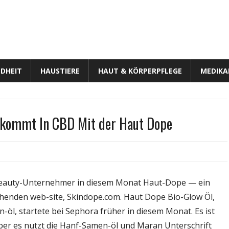
DHEIT
HAUSTIERE
HAUT & KÖRPERPFLEGE
MEDIK
ekommt In CBD Mit der Haut Dope
für
Wellness-
Zentrum:
 beauty-Unternehmer in diesem Monat Haut-Dope — ein
Josie
chenden web-site, Skindope.com. Haut Dope Bio-Glow Öl,
Maran
-öl, startete bei Sephora früher in diesem Monat. Es ist
Bekommt
In
ber es nutzt die Hanf-Samen-öl und Maran Unterschrift