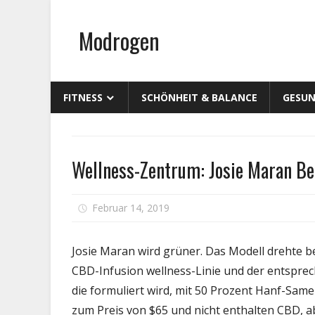
Zum
Inhalt
Modrogen
springen
FITNESS
SCHÖNHEIT & BALANCE
GESUN
Schönheit
Wellness-Zentrum: Josie Maran B
&
Balance
Februar 14, 2019
Kommentare deaktiviert
Josie Maran wird grüner. Das Modell drehte
CBD-Infusion wellness-Linie und der entspre
die formuliert wird, mit 50 Prozent Hanf-Samen
zum Preis von $65 und nicht enthalten CBD, a