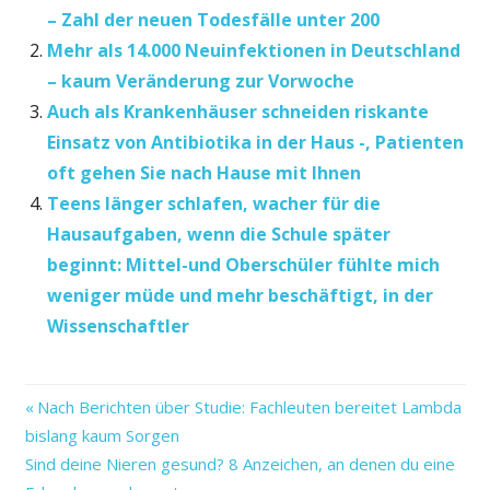
– Zahl der neuen Todesfälle unter 200
Mehr als 14.000 Neuinfektionen in Deutschland
– kaum Veränderung zur Vorwoche
Auch als Krankenhäuser schneiden riskante
Einsatz von Antibiotika in der Haus -, Patienten
oft gehen Sie nach Hause mit Ihnen
Teens länger schlafen, wacher für die
Hausaufgaben, wenn die Schule später
beginnt: Mittel-und Oberschüler fühlte mich
weniger müde und mehr beschäftigt, in der
Wissenschaftler
-
Vorheriger
Beitragsnavigation
Nach Berichten über Studie: Fachleuten bereitet Lambda
1000
Beitrag:
bislang kaum Sorgen
20er-
Nächster
Sind deine Nieren gesund? 8 Anzeichen, an denen du eine
Marke