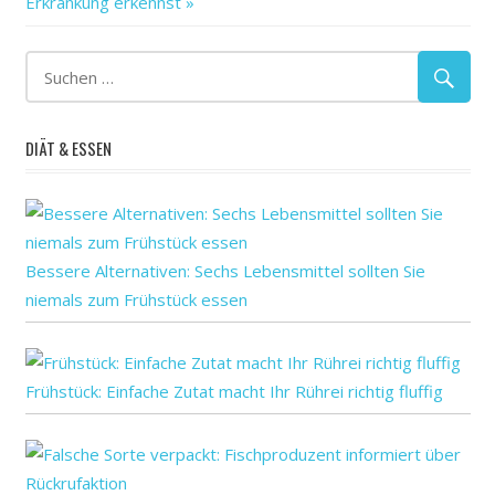
Beitrag:
Erkrankung erkennst
als
der
die
in
Infektionen
DIÄT & ESSEN
Inzidenz
mehr
reißt
RKI
Bessere Alternativen: Sechs Lebensmittel sollten Sie
Vorwoche
niemals zum Frühstück essen
Frühstück: Einfache Zutat macht Ihr Rührei richtig fluffig