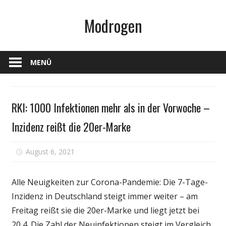
Zum
Modrogen
Inhalt
springen
MENÜ
Gesundheit
RKI: 1000 Infektionen mehr als in der Vorwoche –
Inzidenz reißt die 20er-Marke
für
August 6, 2021
Kommentare deaktiviert
RKI:
1000
Alle Neuigkeiten zur Corona-Pandemie: Die 7-Tage-
Infektionen
Inzidenz in Deutschland steigt immer weiter – am
mehr
Freitag reißt sie die 20er-Marke und liegt jetzt bei
als
in
20,4. Die Zahl der Neuinfektionen steigt im Vergleich