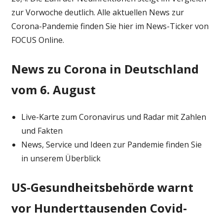
der
zur Vorwoche deutlich. Alle aktuellen News zur
Vorwoche
Corona-Pandemie finden Sie hier im News-Ticker von
–
FOCUS Online.
Inzidenz
reißt
News zu Corona in Deutschland
die
20er-
vom 6. August
Marke
Live-Karte zum Coronavirus und Radar mit Zahlen
und Fakten
News, Service und Ideen zur Pandemie finden Sie
in unserem Überblick
US-Gesundheitsbehörde warnt
vor Hunderttausenden Covid-