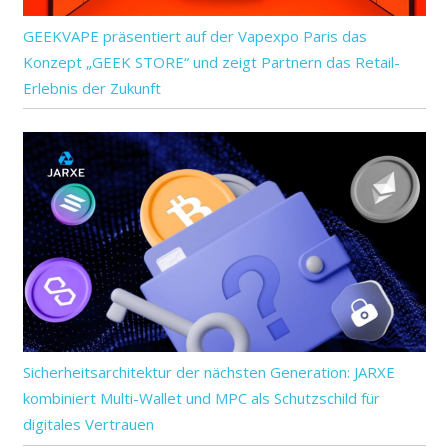
GEEKVAPE präsentiert auf der Vapexpo Paris das
Konzept „GEEK STORE“ und zeigt Partnern das Retail-
Erlebnis der Zukunft
Sicherheitsarchitektur der nächsten Generation: JARXE
kombiniert Multi-Wallet und MPC als Schutzschild für
digitales Vertrauen