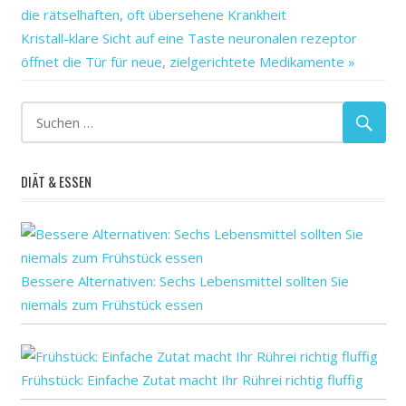
der
Beitrag:
die rätselhaften, oft übersehene Krankheit
die
Nächster
Kristall-klare Sicht auf eine Taste neuronalen rezeptor
Frauen
Beitrag:
öffnet die Tür für neue, zielgerichtete Medikamente
für
gute
Kann
Krankheit
DIÄT & ESSEN
mit
MS:
nach
nachdem
Bessere Alternativen: Sechs Lebensmittel sollten Sie
Nachrichten
niemals zum Frühstück essen
nicht
Schlimmer
Schwangerschaft
Frühstück: Einfache Zutat macht Ihr Rührei richtig fluffig