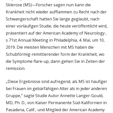
mit
Sklerose (MS)—Forscher sagen nun kann die
MS:
Krankheit nicht wieder aufflammen zu Recht nach der
die
Schwangerschaft hatten Sie lange geglaubt, nach
Krankheit
einer vorläufigen Studie, die heute veröffentlicht wird,
kann
nicht
präsentiert auf der American Academy of Neurology ‚
schlimmer
s 71st Annual Meeting in Philadelphia, 4. Mai, um 10,
nach
2019. Die meisten Menschen mit MS haben die
der
Schubförmig-remittierender form der Krankheit, wo
Schwangerschaft
die Symptome flare-up, dann gehen Sie in Zeiten der
nachdem
remission.
alle
„Diese Ergebnisse sind aufregend, als MS ist häufiger
bei Frauen im gebärfähigen Alter als in jeder anderen
Gruppe,“ sagte Studie Autor Annette Langer-Gould,
MD, Ph. D., von Kaiser Permanente Süd-Kalifornien in
Pasadena, Calif., und Mitglied der American Academy