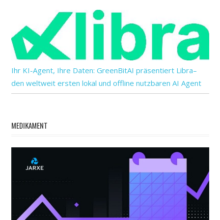
Ihr KI-Agent, Ihre Daten: GreenBitAI präsentiert Libra–
den weltweit ersten lokal und offline nutzbaren AI Agent
MEDIKAMENT