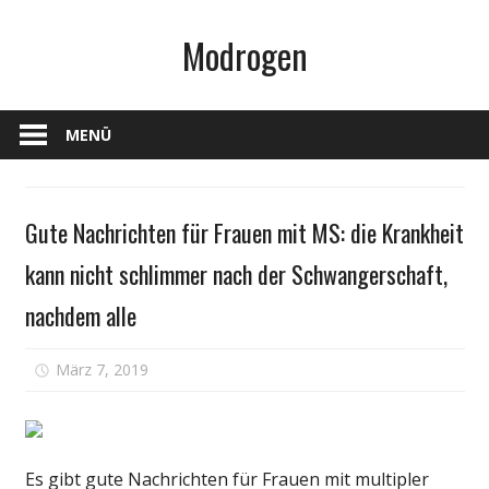
Zum
Modrogen
Inhalt
springen
MENÜ
Persönliche
Gute Nachrichten für Frauen mit MS: die Krankheit
Gesundheit
kann nicht schlimmer nach der Schwangerschaft,
nachdem alle
für
März 7, 2019
Kommentare deaktiviert
Gute
Nachrichten
für
Frauen
Es gibt gute Nachrichten für Frauen mit multipler