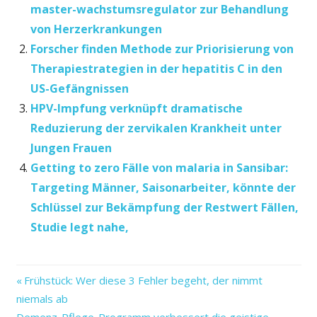
master-wachstumsregulator zur Behandlung
von Herzerkrankungen
Forscher finden Methode zur Priorisierung von
Therapiestrategien in der hepatitis C in den
US-Gefängnissen
HPV-Impfung verknüpft dramatische
Reduzierung der zervikalen Krankheit unter
Jungen Frauen
Getting to zero Fälle von malaria in Sansibar:
Targeting Männer, Saisonarbeiter, könnte der
Schlüssel zur Bekämpfung der Restwert Fällen,
Studie legt nahe,
Bekämpfung
Vorheriger
Beitragsnavigation
Frühstück: Wer diese 3 Fehler begeht, der nimmt
der
Beitrag:
niemals ab
geschlechtsspezifischen
Nächster
Demenz-Pflege-Programm verbessert die geistige