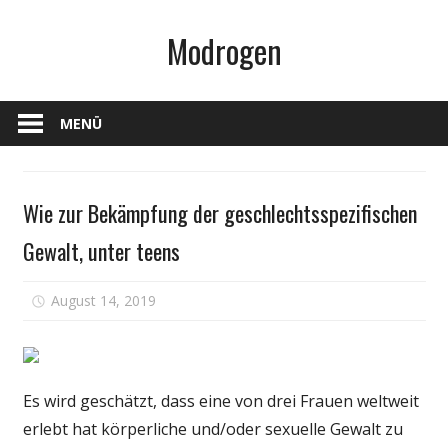
Zum
Modrogen
Inhalt
springen
MENÜ
Persönliche
Wie zur Bekämpfung der geschlechtsspezifischen
Gesundheit
Gewalt, unter teens
für
August 14, 2019
Kommentare deaktiviert
Wie
zur
Bekämpfung
der
Es wird geschätzt, dass eine von drei Frauen weltweit
geschlechtssp
erlebt hat körperliche und/oder sexuelle Gewalt zu
Gewalt,