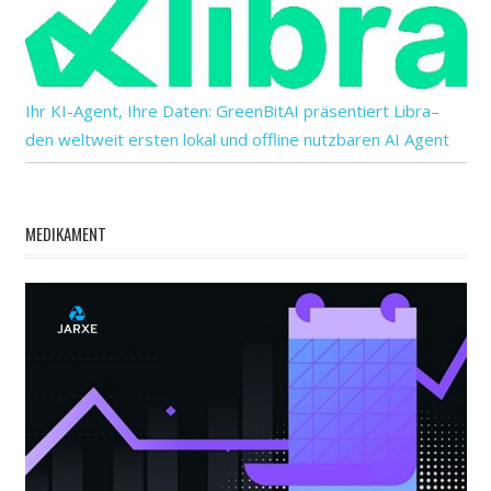
Ihr KI-Agent, Ihre Daten: GreenBitAI präsentiert Libra–
den weltweit ersten lokal und offline nutzbaren AI Agent
MEDIKAMENT